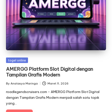
Posted
togel online
in
AMERGG Platform Slot Digital dengan
Tampilan Grafis Modern
By
Anatasya Maringa
Maret 11, 2026
Posted
by
roadlegendscruisers.com - AMERGG Platform Slot Digital
dengan Tampilan Grafis Modern menjadi salah satu topik
yang…