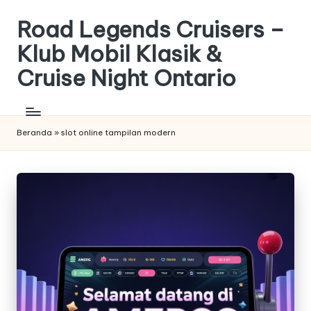
Road Legends Cruisers –
Skip
to
Klub Mobil Klasik &
content
Cruise Night Ontario
Klub
Mobil
Klasik
Beranda
»
slot online tampilan modern