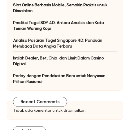
Slot Online Berbasis Mobile, Semakin Praktis untuk
Dimainkan
Prediksi Togel SDY 4D: Antara Analisis dan Kata
Teman Warung Kopi
Analisa Pasaran Togel Singapore 4D: Panduan
Membaca Data Angka Terbaru
Istilah Dealer, Bet, Chip, dan Limit Dalam Casino
Digital
Parlay dengan Pendekatan Baru untuk Menyusun
Pilihan Rasional
Recent Comments
Tidak ada komentar untuk ditampilkan.