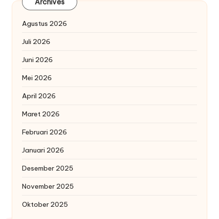
Archives
Agustus 2026
Juli 2026
Juni 2026
Mei 2026
April 2026
Maret 2026
Februari 2026
Januari 2026
Desember 2025
November 2025
Oktober 2025