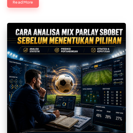
Read More