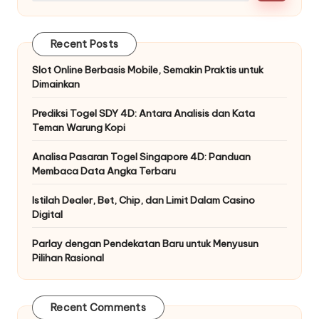
Recent Posts
Slot Online Berbasis Mobile, Semakin Praktis untuk
Dimainkan
Prediksi Togel SDY 4D: Antara Analisis dan Kata
Teman Warung Kopi
Analisa Pasaran Togel Singapore 4D: Panduan
Membaca Data Angka Terbaru
Istilah Dealer, Bet, Chip, dan Limit Dalam Casino
Digital
Parlay dengan Pendekatan Baru untuk Menyusun
Pilihan Rasional
Recent Comments