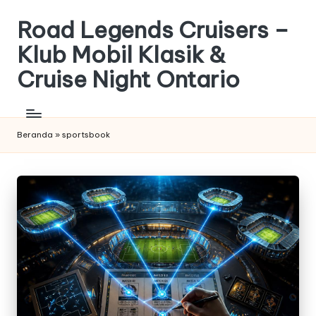
Road Legends Cruisers –
Skip
to
Klub Mobil Klasik &
content
Cruise Night Ontario
Klub
Mobil
Klasik
Beranda
»
sportsbook