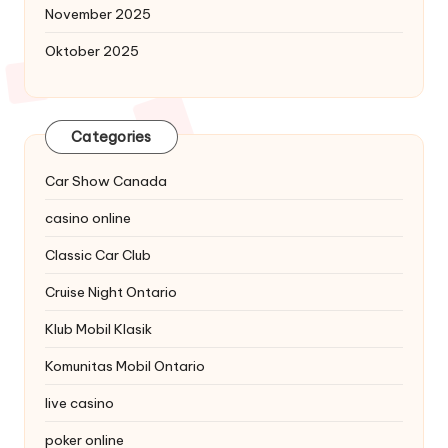
November 2025
Oktober 2025
Categories
Car Show Canada
casino online
Classic Car Club
Cruise Night Ontario
Klub Mobil Klasik
Komunitas Mobil Ontario
live casino
poker online