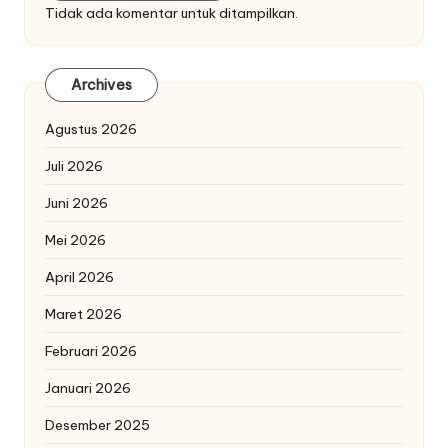
Tidak ada komentar untuk ditampilkan.
Archives
Agustus 2026
Juli 2026
Juni 2026
Mei 2026
April 2026
Maret 2026
Februari 2026
Januari 2026
Desember 2025