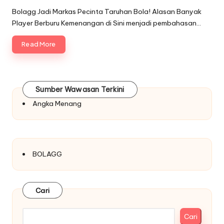
by
Bolagg Jadi Markas Pecinta Taruhan Bola! Alasan Banyak
Player Berburu Kemenangan di Sini menjadi pembahasan…
Read More
Sumber Wawasan Terkini
Angka Menang
BOLAGG
Cari
Cari