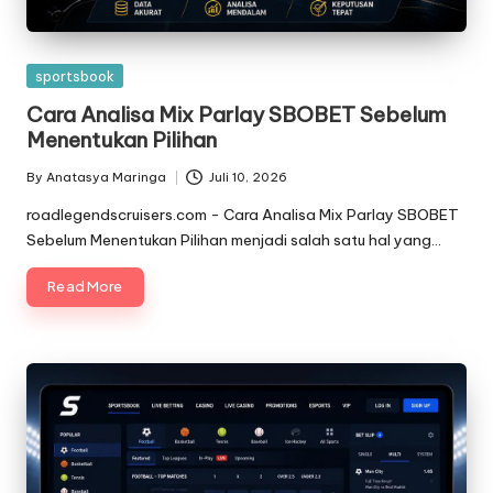
Posted
sportsbook
in
Cara Analisa Mix Parlay SBOBET Sebelum
Menentukan Pilihan
By
Anatasya Maringa
Juli 10, 2026
Posted
by
roadlegendscruisers.com - Cara Analisa Mix Parlay SBOBET
Sebelum Menentukan Pilihan menjadi salah satu hal yang…
Read More