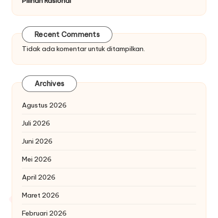
Pilihan Rasional
Recent Comments
Tidak ada komentar untuk ditampilkan.
Archives
Agustus 2026
Juli 2026
Juni 2026
Mei 2026
April 2026
Maret 2026
Februari 2026