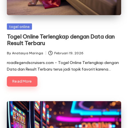
Posted
togel online
in
Togel Online Terlengkap dengan Data dan
Result Terbaru
By
Anatasya Maringa
Februari 19, 2026
Posted
by
roadlegendscruisers.com - Togel Online Terlengkap dengan
Data dan Result Terbaru terus jadi topik favorit karena…
Read More