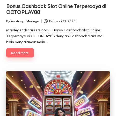
in
Bonus Cashback Slot Online Terpercaya di
OCTOPLAY88
By
Anatasya Maringa
Februari 21, 2026
Posted
by
roadlegendscruisers.com - Bonus Cashback Slot Online
Terpercaya di OCTOPLAY88 dengan Cashback Maksimal
bikin pengalaman main…
Read More