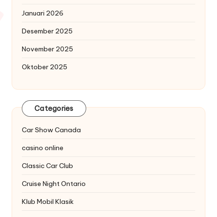
Januari 2026
Desember 2025
November 2025
Oktober 2025
Categories
Car Show Canada
casino online
Classic Car Club
Cruise Night Ontario
Klub Mobil Klasik