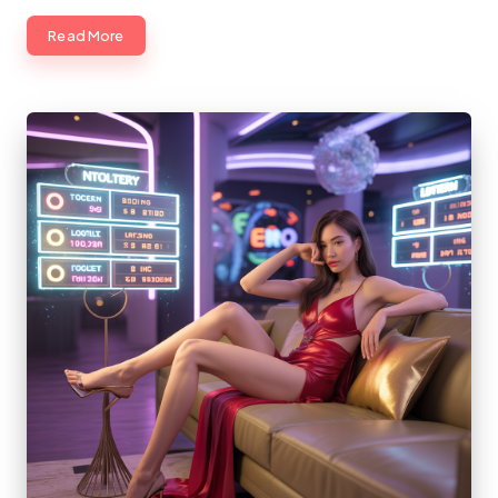
Read More