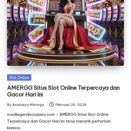
Posted
Slot Online
in
AMERGG Situs Slot Online Terpercaya dan
Gacor Hari Ini
By
Anatasya Maringa
Februari 20, 2026
Posted
by
roadlegendscruisers.com - AMERGG Situs Slot Online
Terpercaya dan Gacor Hari Ini terus menarik perhatian
karena…