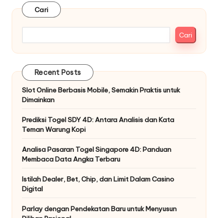
Cari
Cari
Recent Posts
Slot Online Berbasis Mobile, Semakin Praktis untuk
Dimainkan
Prediksi Togel SDY 4D: Antara Analisis dan Kata
Teman Warung Kopi
Analisa Pasaran Togel Singapore 4D: Panduan
Membaca Data Angka Terbaru
Istilah Dealer, Bet, Chip, dan Limit Dalam Casino
Digital
Parlay dengan Pendekatan Baru untuk Menyusun