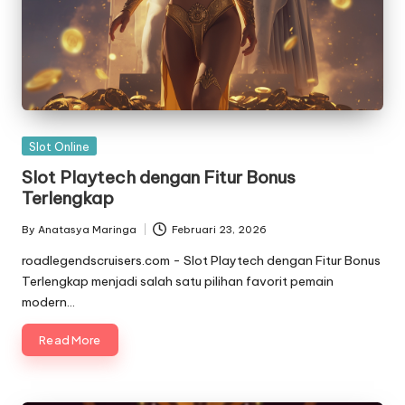
Posted
Slot Online
in
Slot Playtech dengan Fitur Bonus
Terlengkap
By
Anatasya Maringa
Februari 23, 2026
Posted
by
roadlegendscruisers.com - Slot Playtech dengan Fitur Bonus
Terlengkap menjadi salah satu pilihan favorit pemain
modern…
Read More