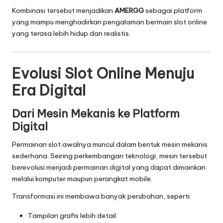
Kombinasi tersebut menjadikan
AMERGG
sebagai platform
yang mampu menghadirkan pengalaman bermain slot online
yang terasa lebih hidup dan realistis.
Evolusi Slot Online Menuju
Era Digital
Dari Mesin Mekanis ke Platform
Digital
Permainan slot awalnya muncul dalam bentuk mesin mekanis
sederhana. Seiring perkembangan teknologi, mesin tersebut
berevolusi menjadi permainan digital yang dapat dimainkan
melalui komputer maupun perangkat mobile.
Transformasi ini membawa banyak perubahan, seperti:
Tampilan grafis lebih detail