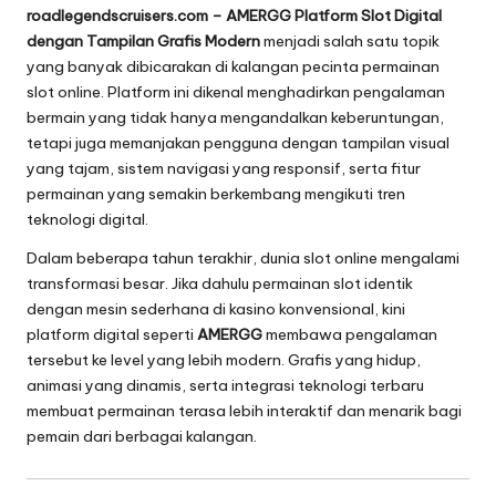
roadlegendscruisers.com
– AMERGG Platform Slot Digital
dengan Tampilan Grafis Modern
menjadi salah satu topik
yang banyak dibicarakan di kalangan pecinta permainan
slot online. Platform ini dikenal menghadirkan pengalaman
bermain yang tidak hanya mengandalkan keberuntungan,
tetapi juga memanjakan pengguna dengan tampilan visual
yang tajam, sistem navigasi yang responsif, serta fitur
permainan yang semakin berkembang mengikuti tren
teknologi digital.
Dalam beberapa tahun terakhir, dunia slot online mengalami
transformasi besar. Jika dahulu permainan slot identik
dengan mesin sederhana di kasino konvensional, kini
platform digital seperti
AMERGG
membawa pengalaman
tersebut ke level yang lebih modern. Grafis yang hidup,
animasi yang dinamis, serta integrasi teknologi terbaru
membuat permainan terasa lebih interaktif dan menarik bagi
pemain dari berbagai kalangan.