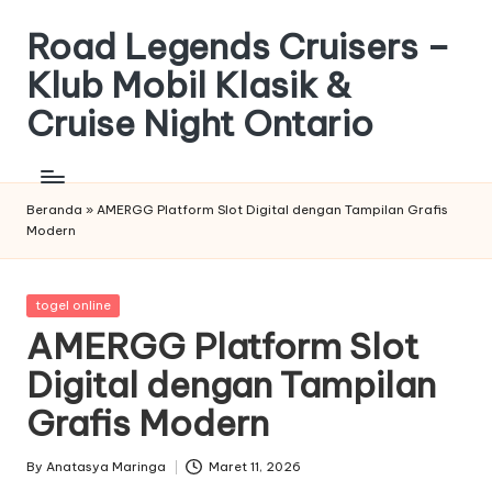
Road Legends Cruisers –
Skip
to
Klub Mobil Klasik &
content
Cruise Night Ontario
Klub
Mobil
Klasik
Beranda
»
AMERGG Platform Slot Digital dengan Tampilan Grafis
Modern
Posted
togel online
in
AMERGG Platform Slot
Digital dengan Tampilan
Grafis Modern
By
Anatasya Maringa
Maret 11, 2026
Posted