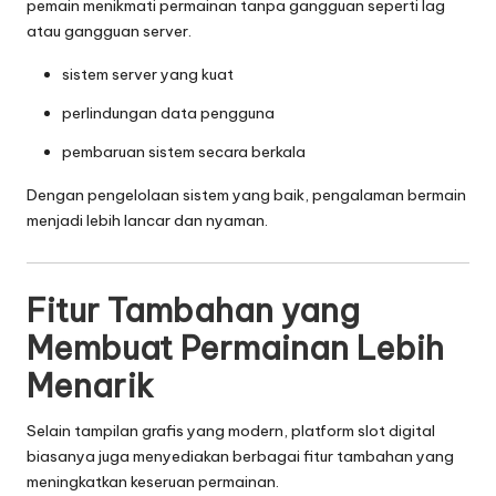
pemain menikmati permainan tanpa gangguan seperti lag
atau gangguan server.
sistem server yang kuat
perlindungan data pengguna
pembaruan sistem secara berkala
Dengan pengelolaan sistem yang baik, pengalaman bermain
menjadi lebih lancar dan nyaman.
Fitur Tambahan yang
Membuat Permainan Lebih
Menarik
Selain tampilan grafis yang modern, platform slot digital
biasanya juga menyediakan berbagai fitur tambahan yang
meningkatkan keseruan permainan.