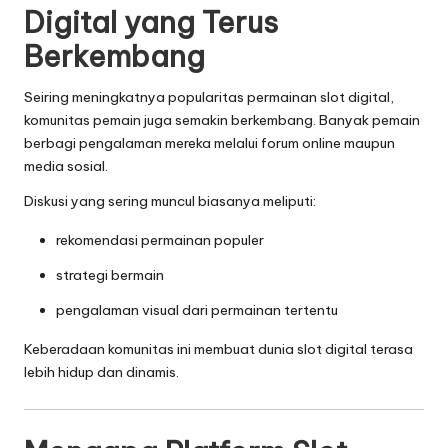
Digital yang Terus
Berkembang
Seiring meningkatnya popularitas permainan slot digital,
komunitas pemain juga semakin berkembang. Banyak pemain
berbagi pengalaman mereka melalui forum online maupun
media sosial.
Diskusi yang sering muncul biasanya meliputi:
rekomendasi permainan populer
strategi bermain
pengalaman visual dari permainan tertentu
Keberadaan komunitas ini membuat dunia slot digital terasa
lebih hidup dan dinamis.