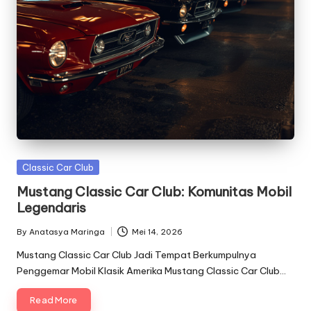
Posted
Classic Car Club
in
Mustang Classic Car Club: Komunitas Mobil
Legendaris
By
Anatasya Maringa
Mei 14, 2026
Posted
by
Mustang Classic Car Club Jadi Tempat Berkumpulnya
Penggemar Mobil Klasik Amerika Mustang Classic Car Club…
Read More