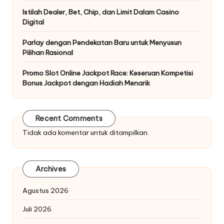
Istilah Dealer, Bet, Chip, dan Limit Dalam Casino
Digital
Parlay dengan Pendekatan Baru untuk Menyusun
Pilihan Rasional
Promo Slot Online Jackpot Race: Keseruan Kompetisi
Bonus Jackpot dengan Hadiah Menarik
Recent Comments
Tidak ada komentar untuk ditampilkan.
Archives
Agustus 2026
Juli 2026