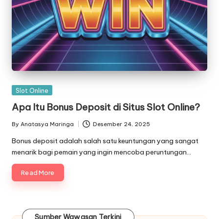
Posted
Slot Online
in
Apa Itu Bonus Deposit di Situs Slot Online?
By
Anatasya Maringa
Desember 24, 2025
Posted
by
Bonus deposit adalah salah satu keuntungan yang sangat
menarik bagi pemain yang ingin mencoba peruntungan…
Read More
Sumber Wawasan Terkini