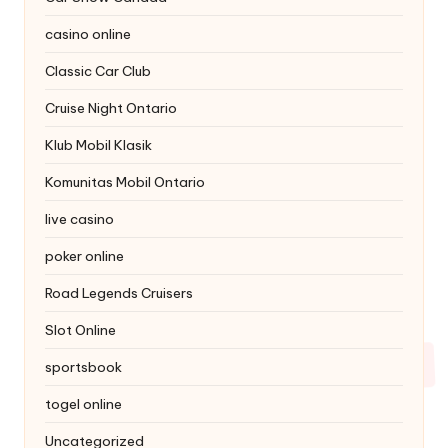
casino online
Classic Car Club
Cruise Night Ontario
Klub Mobil Klasik
Komunitas Mobil Ontario
live casino
poker online
Road Legends Cruisers
Slot Online
sportsbook
togel online
Uncategorized