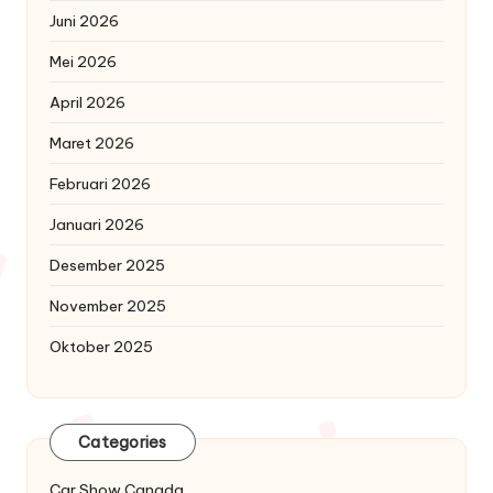
Juni 2026
Mei 2026
April 2026
Maret 2026
Februari 2026
Januari 2026
Desember 2025
November 2025
Oktober 2025
Categories
Car Show Canada