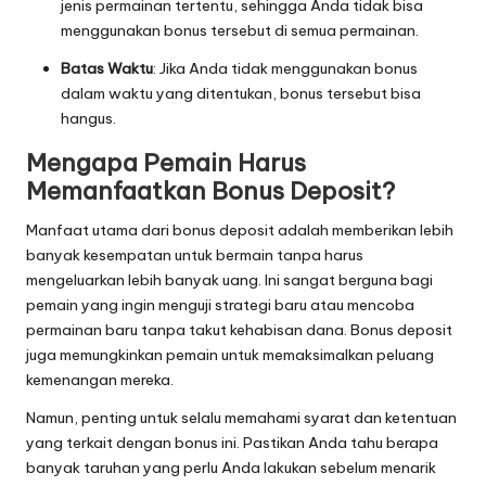
jenis permainan tertentu, sehingga Anda tidak bisa
menggunakan bonus tersebut di semua permainan.
Batas Waktu
: Jika Anda tidak menggunakan bonus
dalam waktu yang ditentukan, bonus tersebut bisa
hangus.
Mengapa Pemain Harus
Memanfaatkan Bonus Deposit?
Manfaat utama dari bonus deposit adalah memberikan lebih
banyak kesempatan untuk bermain tanpa harus
mengeluarkan lebih banyak uang. Ini sangat berguna bagi
pemain yang ingin menguji strategi baru atau mencoba
permainan baru tanpa takut kehabisan dana. Bonus deposit
juga memungkinkan pemain untuk memaksimalkan peluang
kemenangan mereka.
Namun, penting untuk selalu memahami syarat dan ketentuan
yang terkait dengan bonus ini. Pastikan Anda tahu berapa
banyak taruhan yang perlu Anda lakukan sebelum menarik