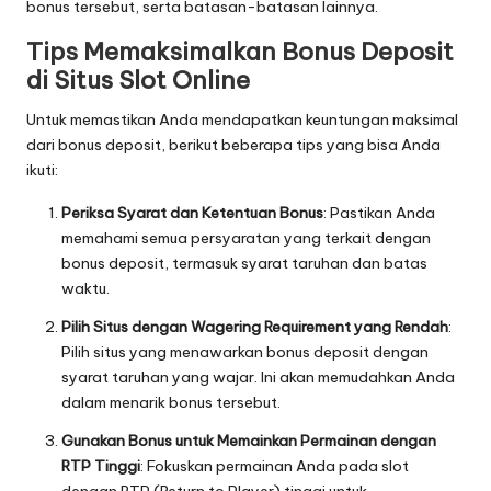
bonus tersebut, serta batasan-batasan lainnya.
Tips Memaksimalkan Bonus Deposit
di Situs Slot Online
Untuk memastikan Anda mendapatkan keuntungan maksimal
dari bonus deposit, berikut beberapa tips yang bisa Anda
ikuti:
Periksa Syarat dan Ketentuan Bonus
: Pastikan Anda
memahami semua persyaratan yang terkait dengan
bonus deposit, termasuk syarat taruhan dan batas
waktu.
Pilih Situs dengan Wagering Requirement yang Rendah
:
Pilih situs yang menawarkan bonus deposit dengan
syarat taruhan yang wajar. Ini akan memudahkan Anda
dalam menarik bonus tersebut.
Gunakan Bonus untuk Memainkan Permainan dengan
RTP Tinggi
: Fokuskan permainan Anda pada slot