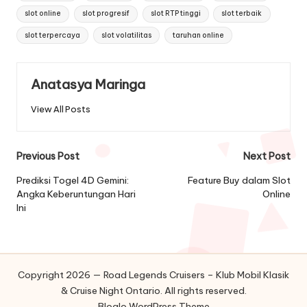
slot online
slot progresif
slot RTP tinggi
slot terbaik
slot terpercaya
slot volatilitas
taruhan online
Anatasya Maringa
View All Posts
Post
Previous Post
Next Post
navigation
Prediksi Togel 4D Gemini:
Feature Buy dalam Slot
Angka Keberuntungan Hari
Online
Ini
Copyright 2026 — Road Legends Cruisers – Klub Mobil Klasik
& Cruise Night Ontario. All rights reserved.
Bloglo WordPress Theme