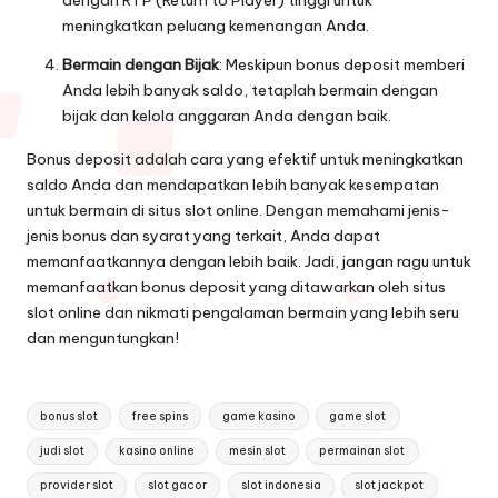
dengan RTP (Return to Player) tinggi untuk
meningkatkan peluang kemenangan Anda.
Bermain dengan Bijak
: Meskipun bonus deposit memberi
Anda lebih banyak saldo, tetaplah bermain dengan
bijak dan kelola anggaran Anda dengan baik.
Bonus deposit adalah cara yang efektif untuk meningkatkan
saldo Anda dan mendapatkan lebih banyak kesempatan
untuk bermain di situs slot online. Dengan memahami jenis-
jenis bonus dan syarat yang terkait, Anda dapat
memanfaatkannya dengan lebih baik. Jadi, jangan ragu untuk
memanfaatkan bonus deposit yang ditawarkan oleh situs
slot online dan nikmati pengalaman bermain yang lebih seru
dan menguntungkan!
Tags:
bonus slot
free spins
game kasino
game slot
judi slot
kasino online
mesin slot
permainan slot
provider slot
slot gacor
slot indonesia
slot jackpot