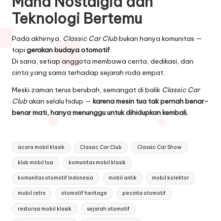
Mana Nostalgia dan
Teknologi Bertemu
Pada akhirnya,
Classic Car Club
bukan hanya komunitas —
tapi
gerakan budaya otomotif
.
Di sana, setiap anggota membawa cerita, dedikasi, dan
cinta yang sama terhadap sejarah roda empat.
Meski zaman terus berubah, semangat di balik
Classic Car
Club
akan selalu hidup —
karena mesin tua tak pernah benar-
benar mati, hanya menunggu untuk dihidupkan kembali.
Tags:
acara mobil klasik
Classic Car Club
Classic Car Show
klub mobil tua
komunitas mobil klasik
komunitas otomotif Indonesia
mobil antik
mobil kolektor
mobil retro
otomotif heritage
pecinta otomotif
restorasi mobil klasik
sejarah otomotif