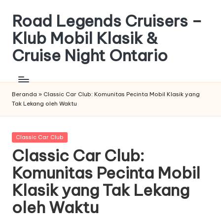
Road Legends Cruisers –
Skip
to
Klub Mobil Klasik &
content
Cruise Night Ontario
Klub
Mobil
Klasik
Beranda
»
Classic Car Club: Komunitas Pecinta Mobil Klasik yang
Tak Lekang oleh Waktu
Posted
Classic Car Club
in
Classic Car Club:
Komunitas Pecinta Mobil
Klasik yang Tak Lekang
oleh Waktu