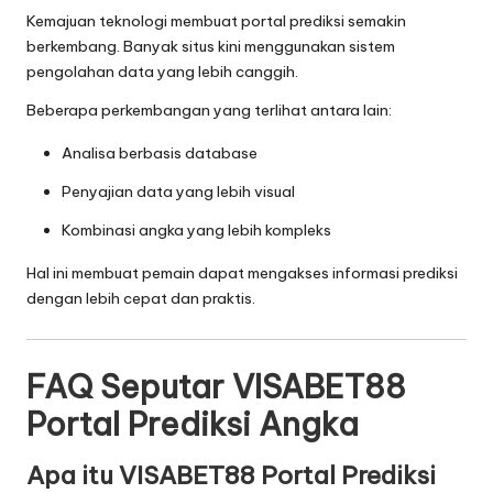
Kemajuan teknologi membuat portal prediksi semakin
berkembang. Banyak situs kini menggunakan sistem
pengolahan data yang lebih canggih.
Beberapa perkembangan yang terlihat antara lain:
Analisa berbasis database
Penyajian data yang lebih visual
Kombinasi angka yang lebih kompleks
Hal ini membuat pemain dapat mengakses informasi prediksi
dengan lebih cepat dan praktis.
FAQ Seputar VISABET88
Portal Prediksi Angka
Apa itu VISABET88 Portal Prediksi