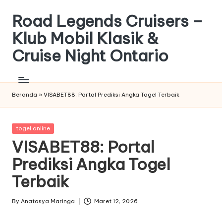
Road Legends Cruisers –
Skip
to
Klub Mobil Klasik &
content
Cruise Night Ontario
Klub
Mobil
Klasik
Beranda
»
VISABET88: Portal Prediksi Angka Togel Terbaik
Posted
togel online
in
VISABET88: Portal
Prediksi Angka Togel
Terbaik
By
Anatasya Maringa
Maret 12, 2026
Posted
by