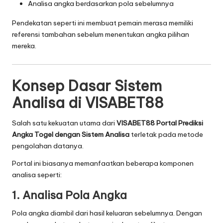
Analisa angka berdasarkan pola sebelumnya
Pendekatan seperti ini membuat pemain merasa memiliki
referensi tambahan sebelum menentukan angka pilihan
mereka.
Konsep Dasar Sistem
Analisa di VISABET88
Salah satu kekuatan utama dari
VISABET88 Portal Prediksi
Angka Togel dengan Sistem Analisa
terletak pada metode
pengolahan datanya.
Portal ini biasanya memanfaatkan beberapa komponen
analisa seperti:
1. Analisa Pola Angka
Pola angka diambil dari hasil keluaran sebelumnya. Dengan