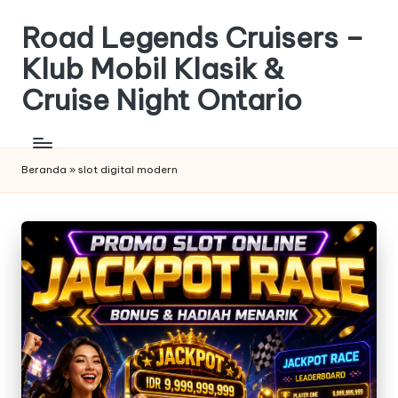
Road Legends Cruisers –
Skip
to
Klub Mobil Klasik &
content
Cruise Night Ontario
Klub
Mobil
Klasik
Beranda
»
slot digital modern