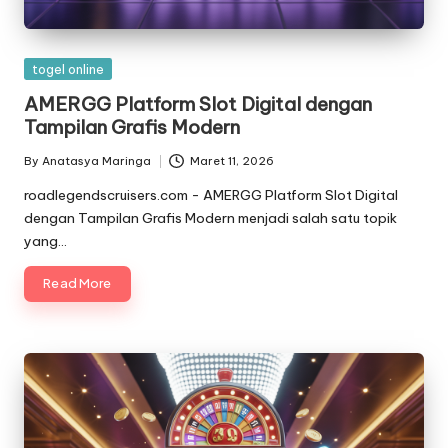
Posted
togel online
in
AMERGG Platform Slot Digital dengan
Tampilan Grafis Modern
By
Anatasya Maringa
Maret 11, 2026
Posted
by
roadlegendscruisers.com - AMERGG Platform Slot Digital
dengan Tampilan Grafis Modern menjadi salah satu topik
yang…
Read More