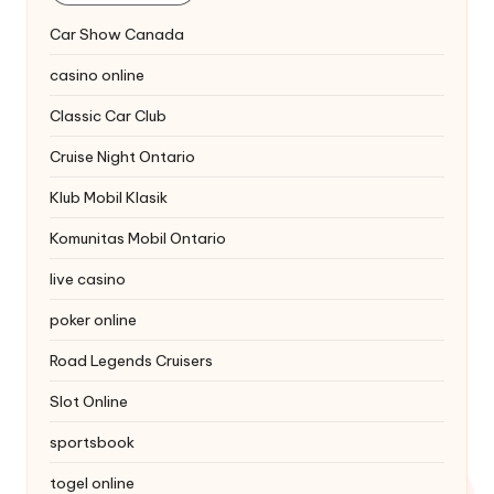
Car Show Canada
casino online
Classic Car Club
Cruise Night Ontario
Klub Mobil Klasik
Komunitas Mobil Ontario
live casino
poker online
Road Legends Cruisers
Slot Online
sportsbook
togel online