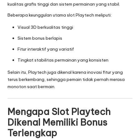
kualitas grafis tinggi dan sistem permainan yang stabil.
Beberapa keunggulan utama slot Playtech meliputi:
Visual 3D berkualitas tinggi
Sistem bonus berlapis
Fitur interaktif yang variatif
Tingkat stabilitas permainan yang konsisten
Selain itu, Playtech juga dikenal karena inovasi fitur yang
terus berkembang, sehingga pemain tidak pernah merasa
monoton saat bermain.
Mengapa Slot Playtech
Dikenal Memiliki Bonus
Terlengkap