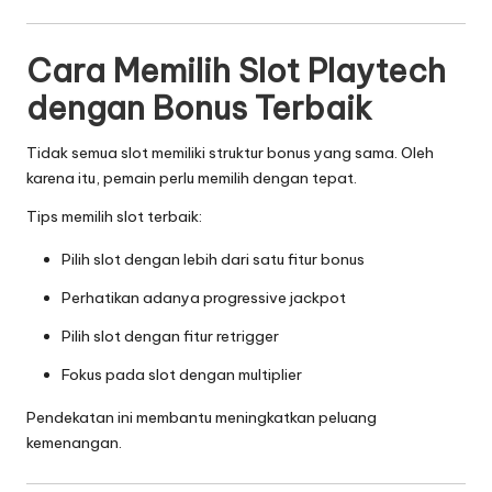
Cara Memilih Slot Playtech
dengan Bonus Terbaik
Tidak semua slot memiliki struktur bonus yang sama. Oleh
karena itu, pemain perlu memilih dengan tepat.
Tips memilih slot terbaik:
Pilih slot dengan lebih dari satu fitur bonus
Perhatikan adanya progressive jackpot
Pilih slot dengan fitur retrigger
Fokus pada slot dengan multiplier
Pendekatan ini membantu meningkatkan peluang
kemenangan.