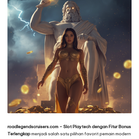
roadlegendscruisers.com
– Slot Playtech dengan Fitur Bonus
Terlengkap
menjadi salah satu pilihan favorit pemain modern