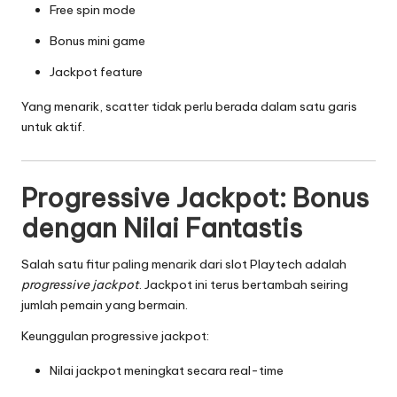
Free spin mode
Bonus mini game
Jackpot feature
Yang menarik, scatter tidak perlu berada dalam satu garis
untuk aktif.
Progressive Jackpot: Bonus
dengan Nilai Fantastis
Salah satu fitur paling menarik dari slot Playtech adalah
progressive jackpot
. Jackpot ini terus bertambah seiring
jumlah pemain yang bermain.
Keunggulan progressive jackpot:
Nilai jackpot meningkat secara real-time