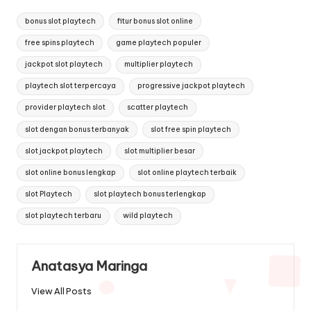
Tags:
bonus slot playtech
fitur bonus slot online
free spins playtech
game playtech populer
jackpot slot playtech
multiplier playtech
playtech slot terpercaya
progressive jackpot playtech
provider playtech slot
scatter playtech
slot dengan bonus terbanyak
slot free spin playtech
slot jackpot playtech
slot multiplier besar
slot online bonus lengkap
slot online playtech terbaik
slot Playtech
slot playtech bonus terlengkap
slot playtech terbaru
wild playtech
Anatasya Maringa
View All Posts