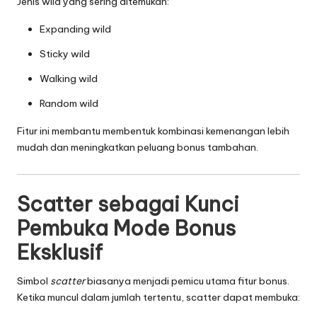
Jenis wild yang sering ditemukan:
Expanding wild
Sticky wild
Walking wild
Random wild
Fitur ini membantu membentuk kombinasi kemenangan lebih
mudah dan meningkatkan peluang bonus tambahan.
Scatter sebagai Kunci
Pembuka Mode Bonus
Eksklusif
Simbol
scatter
biasanya menjadi pemicu utama fitur bonus.
Ketika muncul dalam jumlah tertentu, scatter dapat membuka: