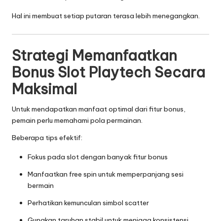
Hal ini membuat setiap putaran terasa lebih menegangkan.
Strategi Memanfaatkan
Bonus Slot Playtech Secara
Maksimal
Untuk mendapatkan manfaat optimal dari fitur bonus,
pemain perlu memahami pola permainan.
Beberapa tips efektif:
Fokus pada slot dengan banyak fitur bonus
Manfaatkan free spin untuk memperpanjang sesi
bermain
Perhatikan kemunculan simbol scatter
Gunakan taruhan stabil untuk menjaga konsistensi