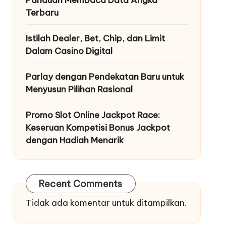
Panduan Membaca Data Angka
Terbaru
Istilah Dealer, Bet, Chip, dan Limit
Dalam Casino Digital
Parlay dengan Pendekatan Baru untuk
Menyusun Pilihan Rasional
Promo Slot Online Jackpot Race:
Keseruan Kompetisi Bonus Jackpot
dengan Hadiah Menarik
Recent Comments
Tidak ada komentar untuk ditampilkan.