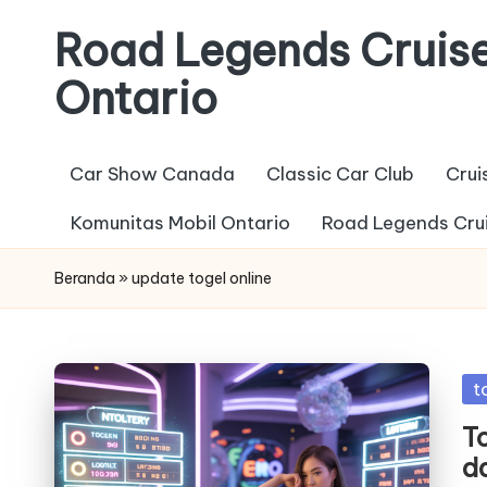
Road Legends Cruiser
Skip
Ontario
to
content
Klub
Mobil
Car Show Canada
Classic Car Club
Crui
Klasik
Komunitas Mobil Ontario
Road Legends Cru
Beranda
»
update togel online
Po
t
in
T
d