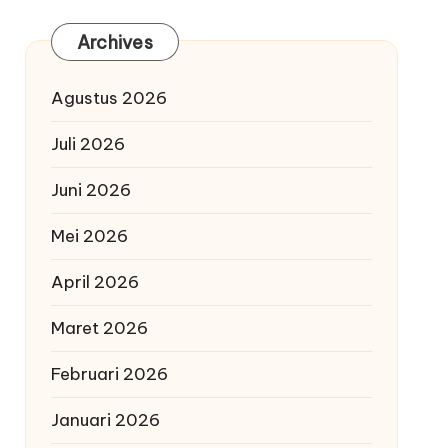
Archives
Agustus 2026
Juli 2026
Juni 2026
Mei 2026
April 2026
Maret 2026
Februari 2026
Januari 2026