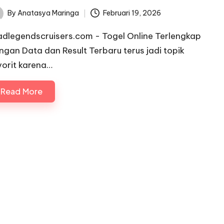
By
Anatasya Maringa
Februari 19, 2026
ted
adlegendscruisers.com - Togel Online Terlengkap
ngan Data dan Result Terbaru terus jadi topik
vorit karena…
Read More