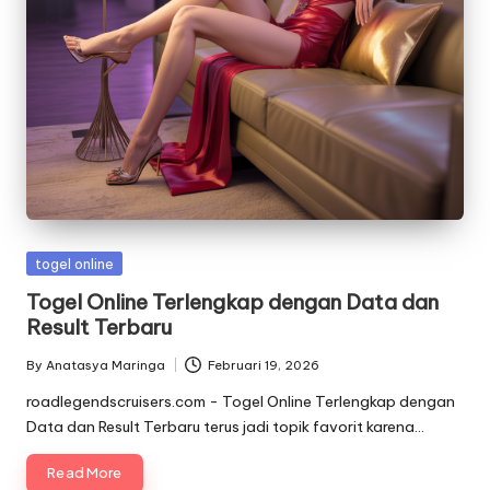
Posted
togel online
in
Togel Online Terlengkap dengan Data dan
Result Terbaru
By
Anatasya Maringa
Februari 19, 2026
Posted
by
roadlegendscruisers.com - Togel Online Terlengkap dengan
Data dan Result Terbaru terus jadi topik favorit karena…
Read More