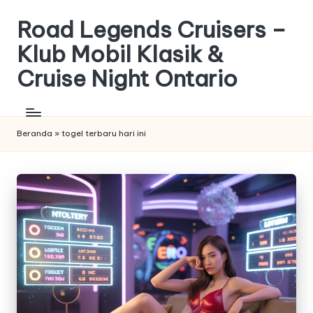
Road Legends Cruisers –
Skip
to
Klub Mobil Klasik &
content
Cruise Night Ontario
Klub
Mobil
Klasik
Beranda
»
togel terbaru hari ini