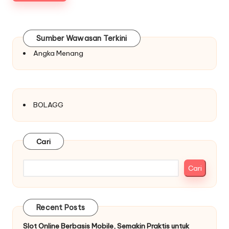
Sumber Wawasan Terkini
Angka Menang
BOLAGG
Cari
Cari
Recent Posts
Slot Online Berbasis Mobile, Semakin Praktis untuk