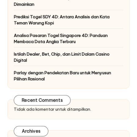
Dimainkan
Prediksi Togel SDY 4D: Antara Analisis dan Kata
Teman Warung Kopi
Analisa Pasaran Togel Singapore 4D: Panduan
Membaca Data Angka Terbaru
Istilah Dealer, Bet, Chip, dan Limit Dalam Casino
Digital
Parlay dengan Pendekatan Baru untuk Menyusun
Pilihan Rasional
Recent Comments
Tidak ada komentar untuk ditampilkan.
Archives