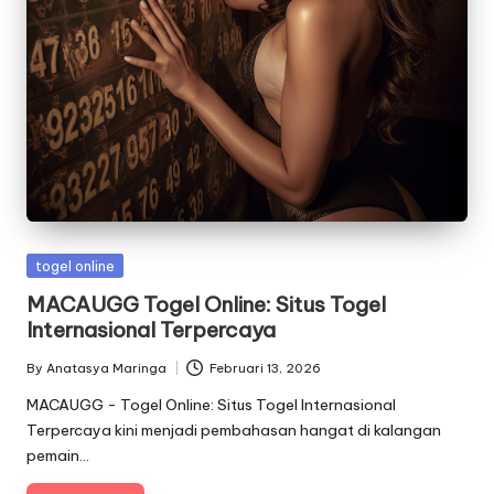
Posted
togel online
in
MACAUGG Togel Online: Situs Togel
Internasional Terpercaya
By
Anatasya Maringa
Februari 13, 2026
Posted
by
MACAUGG - Togel Online: Situs Togel Internasional
Terpercaya kini menjadi pembahasan hangat di kalangan
pemain…