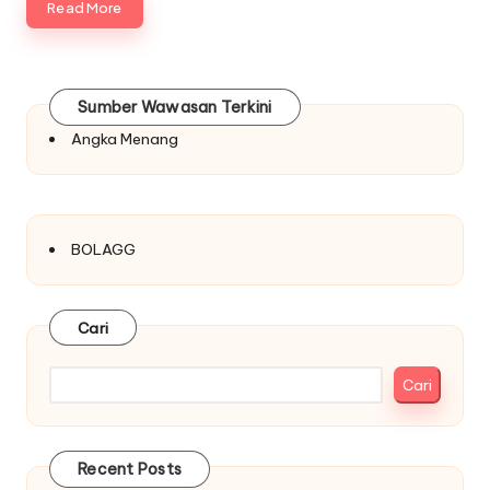
Read More
Sumber Wawasan Terkini
Angka Menang
BOLAGG
Cari
Cari
Recent Posts