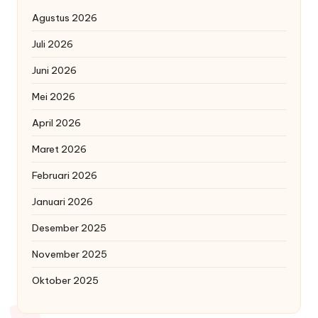
Agustus 2026
Juli 2026
Juni 2026
Mei 2026
April 2026
Maret 2026
Februari 2026
Januari 2026
Desember 2025
November 2025
Oktober 2025