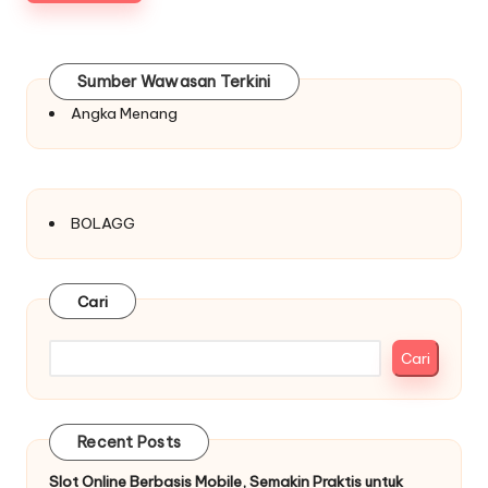
Sumber Wawasan Terkini
Angka Menang
BOLAGG
Cari
Cari
Recent Posts
Slot Online Berbasis Mobile, Semakin Praktis untuk