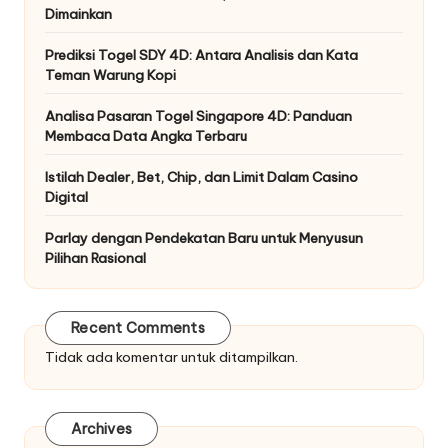
Dimainkan
Prediksi Togel SDY 4D: Antara Analisis dan Kata
Teman Warung Kopi
Analisa Pasaran Togel Singapore 4D: Panduan
Membaca Data Angka Terbaru
Istilah Dealer, Bet, Chip, dan Limit Dalam Casino
Digital
Parlay dengan Pendekatan Baru untuk Menyusun
Pilihan Rasional
Recent Comments
Tidak ada komentar untuk ditampilkan.
Archives