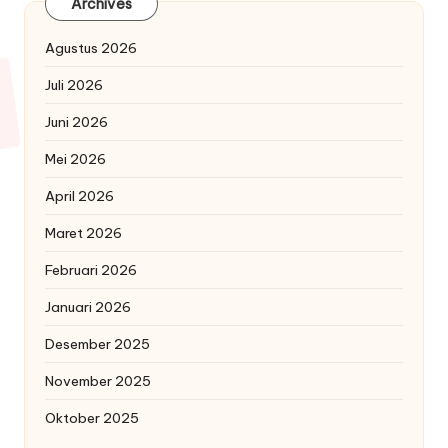
Archives
Agustus 2026
Juli 2026
Juni 2026
Mei 2026
April 2026
Maret 2026
Februari 2026
Januari 2026
Desember 2025
November 2025
Oktober 2025