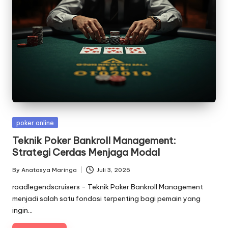
Posted
poker online
in
Teknik Poker Bankroll Management:
Strategi Cerdas Menjaga Modal
By
Anatasya Maringa
Juli 3, 2026
Posted
by
roadlegendscruisers - Teknik Poker Bankroll Management
menjadi salah satu fondasi terpenting bagi pemain yang
ingin…