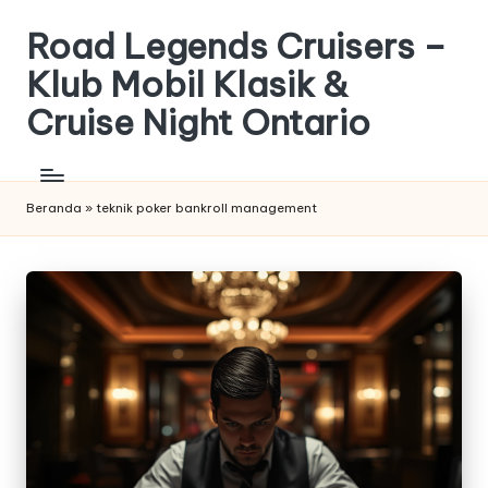
Road Legends Cruisers –
Skip
to
Klub Mobil Klasik &
content
Cruise Night Ontario
Klub
Mobil
Klasik
Beranda
»
teknik poker bankroll management