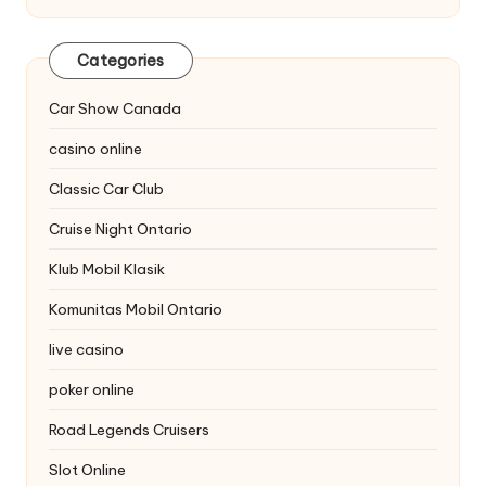
Categories
Car Show Canada
casino online
Classic Car Club
Cruise Night Ontario
Klub Mobil Klasik
Komunitas Mobil Ontario
live casino
poker online
Road Legends Cruisers
Slot Online