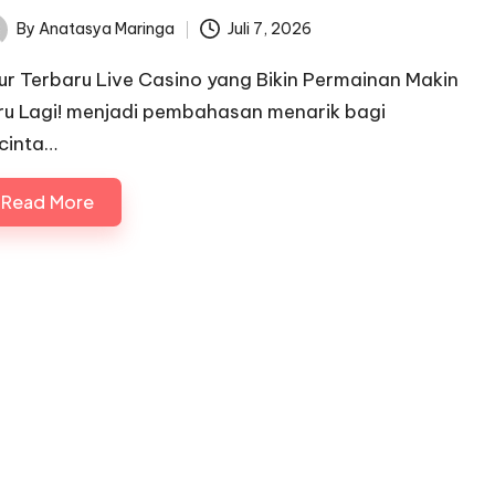
By
Anatasya Maringa
Juli 7, 2026
ted
tur Terbaru Live Casino yang Bikin Permainan Makin
ru Lagi! menjadi pembahasan menarik bagi
cinta…
Read More