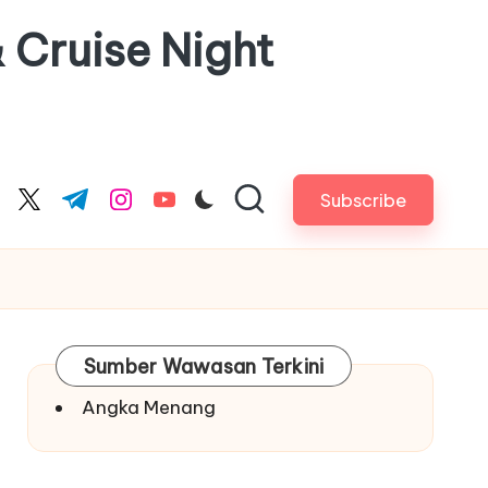
 Cruise Night
Subscribe
cebook.com
twitter.com
t.me
instagram.com
youtube.com
Sumber Wawasan Terkini
Angka Menang