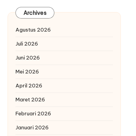
Archives
Agustus 2026
Juli 2026
Juni 2026
Mei 2026
April 2026
Maret 2026
Februari 2026
Januari 2026