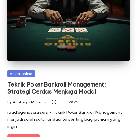
Posted
poker online
in
Teknik Poker Bankroll Management:
Strategi Cerdas Menjaga Modal
By
Anatasya Maringa
Juli 3, 2026
Posted
by
roadlegendscruisers - Teknik Poker Bankroll Management
menjadi salah satu fondasi terpenting bagi pemain yang
ingin…