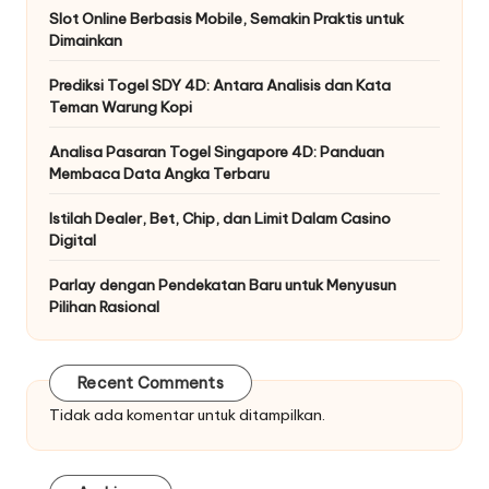
Slot Online Berbasis Mobile, Semakin Praktis untuk
Dimainkan
Prediksi Togel SDY 4D: Antara Analisis dan Kata
Teman Warung Kopi
Analisa Pasaran Togel Singapore 4D: Panduan
Membaca Data Angka Terbaru
Istilah Dealer, Bet, Chip, dan Limit Dalam Casino
Digital
Parlay dengan Pendekatan Baru untuk Menyusun
Pilihan Rasional
Recent Comments
Tidak ada komentar untuk ditampilkan.