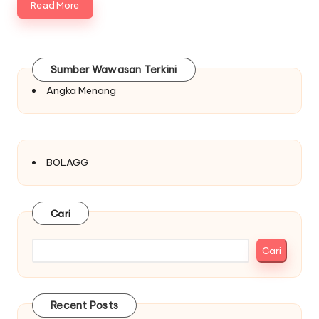
Read More
Sumber Wawasan Terkini
Angka Menang
BOLAGG
Cari
Cari
Recent Posts