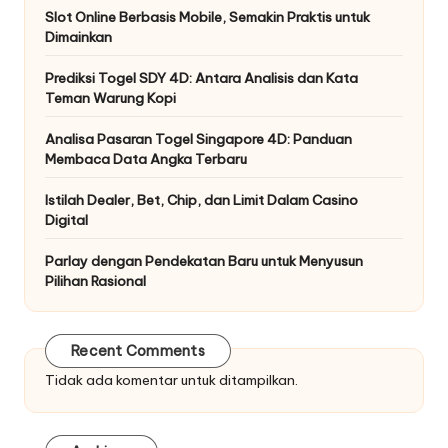
Slot Online Berbasis Mobile, Semakin Praktis untuk
Dimainkan
Prediksi Togel SDY 4D: Antara Analisis dan Kata
Teman Warung Kopi
Analisa Pasaran Togel Singapore 4D: Panduan
Membaca Data Angka Terbaru
Istilah Dealer, Bet, Chip, dan Limit Dalam Casino
Digital
Parlay dengan Pendekatan Baru untuk Menyusun
Pilihan Rasional
Recent Comments
Tidak ada komentar untuk ditampilkan.