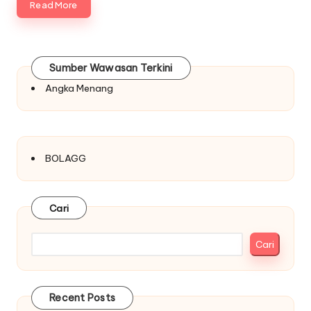
Read More
Sumber Wawasan Terkini
Angka Menang
BOLAGG
Cari
Cari
Recent Posts