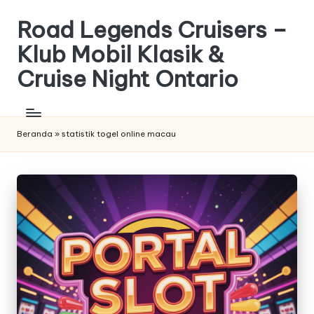
Road Legends Cruisers –
Skip
to
Klub Mobil Klasik &
content
Cruise Night Ontario
Klub
Mobil
Klasik
Beranda
»
statistik togel online macau