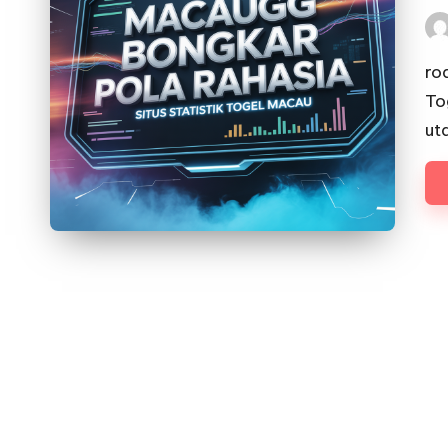
Pos
by
ro
To
ut