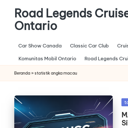
Road Legends Cruiser
Skip
Ontario
to
content
Klub
Mobil
Car Show Canada
Classic Car Club
Crui
Klasik
Komunitas Mobil Ontario
Road Legends Cru
Beranda
»
statistik angka macau
Po
t
in
M
S