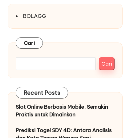
BOLAGG
Cari
Cari
Recent Posts
Slot Online Berbasis Mobile, Semakin
Praktis untuk Dimainkan
Prediksi Togel SDY 4D: Antara Analisis