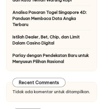
dan Kata Teman Warung Kopi
Analisa Pasaran Togel Singapore 4D:
Panduan Membaca Data Angka
Terbaru
Istilah Dealer, Bet, Chip, dan Limit
Dalam Casino Digital
Parlay dengan Pendekatan Baru untuk
Menyusun Pilihan Rasional
Recent Comments
Tidak ada komentar untuk ditampilkan.