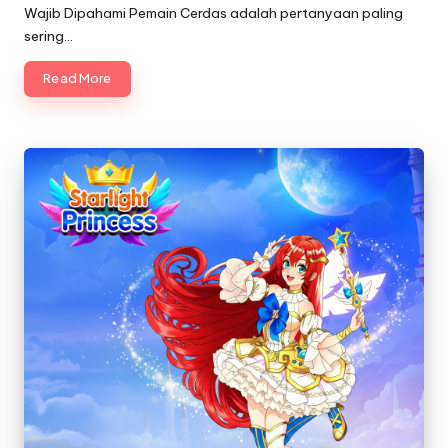
Wajib Dipahami Pemain Cerdas adalah pertanyaan paling
sering…
Read More