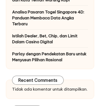
dan Kata Teman Warung Kopi
Analisa Pasaran Togel Singapore 4D:
Panduan Membaca Data Angka
Terbaru
Istilah Dealer, Bet, Chip, dan Limit
Dalam Casino Digital
Parlay dengan Pendekatan Baru untuk
Menyusun Pilihan Rasional
Recent Comments
Tidak ada komentar untuk ditampilkan.