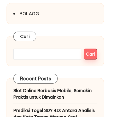
BOLAGG
Cari
Cari
Recent Posts
Slot Online Berbasis Mobile, Semakin
Praktis untuk Dimainkan
Prediksi Togel SDY 4D: Antara Analisis