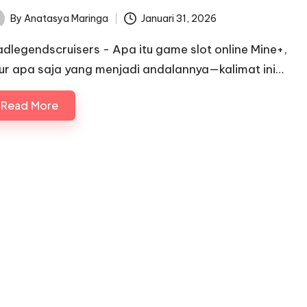
By
Anatasya Maringa
Januari 31, 2026
ted
adlegendscruisers - Apa itu game slot online Mine+,
tur apa saja yang menjadi andalannya—kalimat ini…
Read More