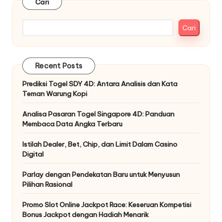
Cari
Cari
Recent Posts
Prediksi Togel SDY 4D: Antara Analisis dan Kata
Teman Warung Kopi
Analisa Pasaran Togel Singapore 4D: Panduan
Membaca Data Angka Terbaru
Istilah Dealer, Bet, Chip, dan Limit Dalam Casino
Digital
Parlay dengan Pendekatan Baru untuk Menyusun
Pilihan Rasional
Promo Slot Online Jackpot Race: Keseruan Kompetisi
Bonus Jackpot dengan Hadiah Menarik