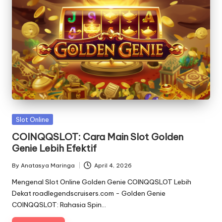
Posted
Slot Online
in
COINQQSLOT: Cara Main Slot Golden
Genie Lebih Efektif
By
Anatasya Maringa
April 4, 2026
Posted
by
Mengenal Slot Online Golden Genie COINQQSLOT Lebih
Dekat roadlegendscruisers.com - Golden Genie
COINQQSLOT: Rahasia Spin…