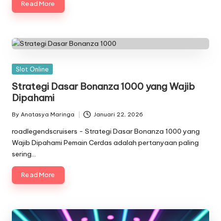
Read More
Posted
Slot Online
in
Strategi Dasar Bonanza 1000 yang Wajib
Dipahami
By
Anatasya Maringa
Januari 22, 2026
Posted
by
roadlegendscruisers - Strategi Dasar Bonanza 1000 yang
Wajib Dipahami Pemain Cerdas adalah pertanyaan paling
sering…
Read More