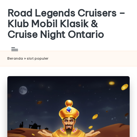
Road Legends Cruisers –
Skip
to
Klub Mobil Klasik &
content
Cruise Night Ontario
Klub
Mobil
Klasik
Beranda
»
slot populer