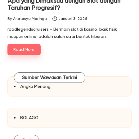
Apa yang Dimaksud dengan Slot dengan
Taruhan Progresif?
By
Anatasya Maringa
Januari 3, 2026
Posted
by
roadlegendscruisers - Bermain slot di kasino, baik fisik
maupun online, adalah salah satu bentuk hiburan…
Read More
Sumber Wawasan Terkini
Angka Menang
BOLAGG