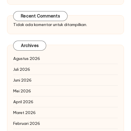
Recent Comments
Tidak ada komentar untuk ditampilkan.
Archives
Agustus 2026
Juli 2026
Juni 2026
Mei 2026
April 2026
Maret 2026
Februari 2026