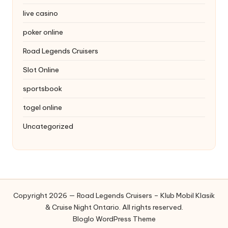
live casino
poker online
Road Legends Cruisers
Slot Online
sportsbook
togel online
Uncategorized
Copyright 2026 — Road Legends Cruisers – Klub Mobil Klasik
& Cruise Night Ontario. All rights reserved.
Bloglo WordPress Theme