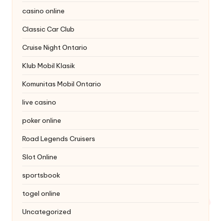
casino online
Classic Car Club
Cruise Night Ontario
Klub Mobil Klasik
Komunitas Mobil Ontario
live casino
poker online
Road Legends Cruisers
Slot Online
sportsbook
togel online
Uncategorized