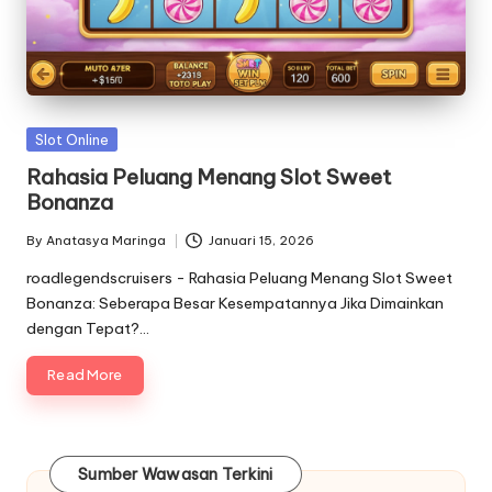
Posted
Slot Online
in
Rahasia Peluang Menang Slot Sweet
Bonanza
By
Anatasya Maringa
Januari 15, 2026
Posted
by
roadlegendscruisers - Rahasia Peluang Menang Slot Sweet
Bonanza: Seberapa Besar Kesempatannya Jika Dimainkan
dengan Tepat?…
Read More
Sumber Wawasan Terkini