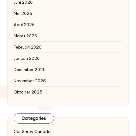
Juni 2026
Mei 2026
April 2026
Maret 2026
Februari 2026
Januari 2026
Desember 2025
November 2025
Oktober 2025
Categories
Car Show Canada