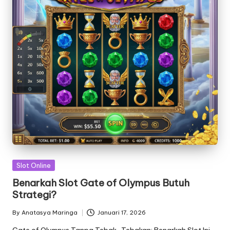
Posted
Slot Online
in
Benarkah Slot Gate of Olympus Butuh
Strategi?
By
Anatasya Maringa
Januari 17, 2026
Posted
by