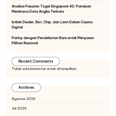
Analisa Pasaran Togel Singapore 4D: Panduan
Membaca Data Angka Terbaru
Istilah Dealer, Bet, Chip, dan Limit Dalam Casino
Digital
Parlay dengan Pendekatan Baru untuk Menyusun
Pilihan Rasional
Recent Comments
Tidak ada komentar untuk ditampilkan.
Archives
Agustus 2026
Juli 2026