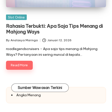
Posted
Slot Online
in
Rahasia Terbukti: Apa Saja Tips Menang di
Mahjong Ways
By
Anatasya Maringa
Januari 12, 2026
Posted
by
roadlegendscruisers - Apa saja tips menang di Mahjong
Ways? Pertanyaan ini sering muncul di kepala…
Read More
Sumber Wawasan Terkini
Angka Menang