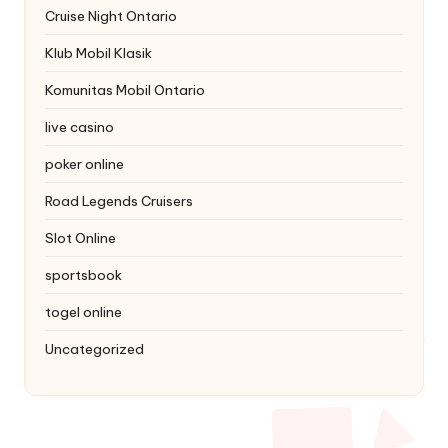
Cruise Night Ontario
Klub Mobil Klasik
Komunitas Mobil Ontario
live casino
poker online
Road Legends Cruisers
Slot Online
sportsbook
togel online
Uncategorized