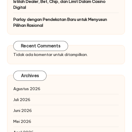
Istilah Dealer, Bet, Chip, dan Limit Dalam Casino
Digital
Parlay dengan Pendekatan Baru untuk Menyusun
Pilihan Rasional
Recent Comments
Tidak ada komentar untuk ditampilkan.
Archives
Agustus 2026
Juli 2026
Juni 2026
Mei 2026