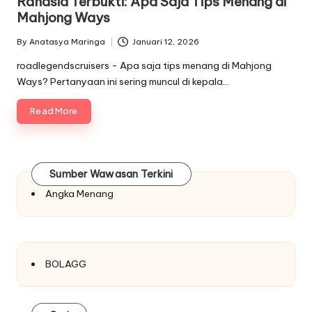
Rahasia Terbukti: Apa Saja Tips Menang di
Mahjong Ways
By
Anatasya Maringa
Januari 12, 2026
Posted
by
roadlegendscruisers - Apa saja tips menang di Mahjong
Ways? Pertanyaan ini sering muncul di kepala…
Read More
Sumber Wawasan Terkini
Angka Menang
BOLAGG