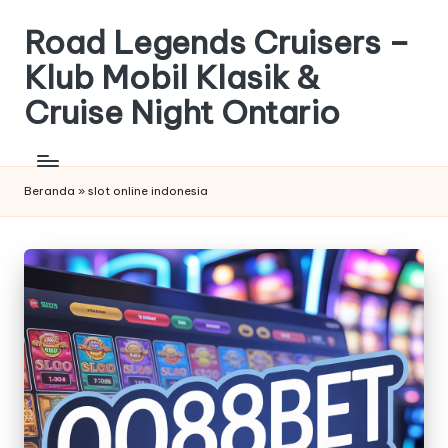
Road Legends Cruisers –
Skip
to
Klub Mobil Klasik &
content
Cruise Night Ontario
Klub
Mobil
Klasik
Beranda
»
slot online indonesia