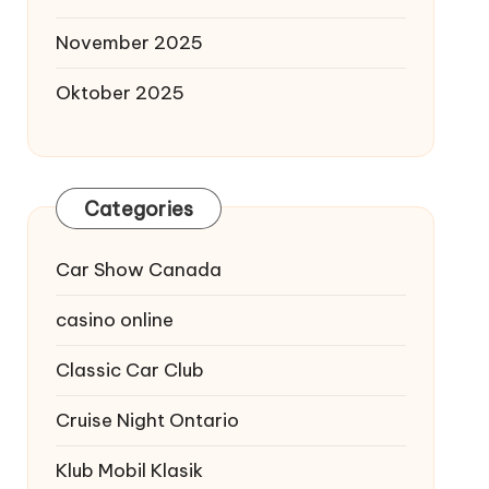
November 2025
Oktober 2025
Categories
Car Show Canada
casino online
Classic Car Club
Cruise Night Ontario
Klub Mobil Klasik