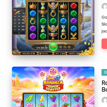
Pos
by
Ga
Sl
ja
Po
S
in
R
B
Pos