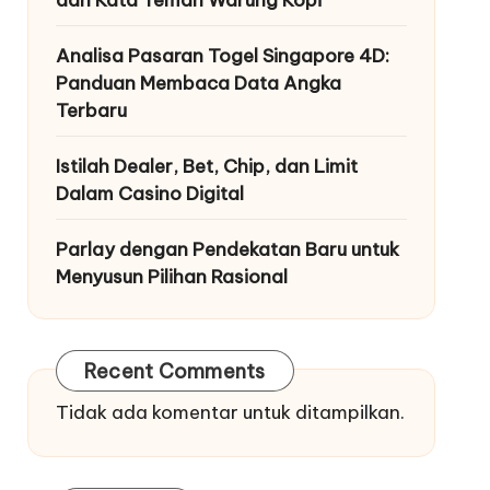
dan Kata Teman Warung Kopi
Analisa Pasaran Togel Singapore 4D:
Panduan Membaca Data Angka
Terbaru
Istilah Dealer, Bet, Chip, dan Limit
Dalam Casino Digital
Parlay dengan Pendekatan Baru untuk
Menyusun Pilihan Rasional
Recent Comments
Tidak ada komentar untuk ditampilkan.