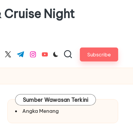
 Cruise Night
Subscribe
cebook.com
twitter.com
t.me
instagram.com
youtube.com
Sumber Wawasan Terkini
Angka Menang