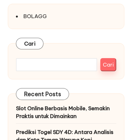
BOLAGG
Cari
Cari
Recent Posts
Slot Online Berbasis Mobile, Semakin
Praktis untuk Dimainkan
Prediksi Togel SDY 4D: Antara Analisis