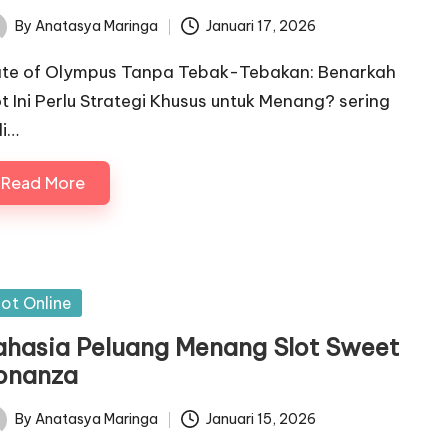
By
Anatasya Maringa
Januari 17, 2026
ted
te of Olympus Tanpa Tebak-Tebakan: Benarkah
ot Ini Perlu Strategi Khusus untuk Menang? sering
di…
Read More
sted
lot Online
ahasia Peluang Menang Slot Sweet
onanza
By
Anatasya Maringa
Januari 15, 2026
ted