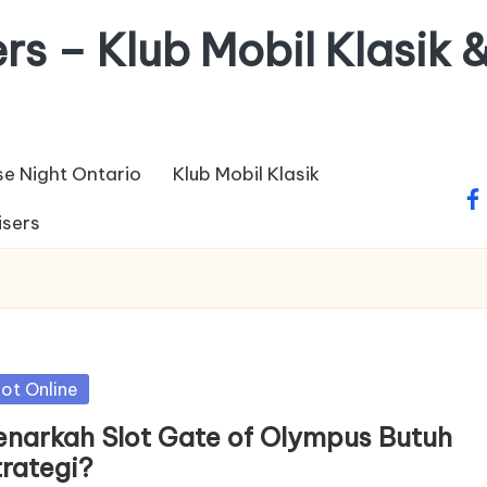
s – Klub Mobil Klasik &
se Night Ontario
Klub Mobil Klasik
fa
isers
sted
lot Online
enarkah Slot Gate of Olympus Butuh
trategi?