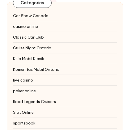
Categories
Car Show Canada
casino online
Classic Car Club
Cruise Night Ontario
Klub Mobil Klasik
Komunitas Mobil Ontario
live casino
poker online
Road Legends Cruisers
Slot Online
sportsbook