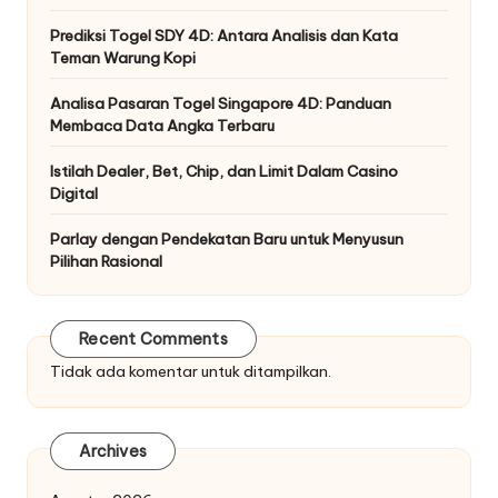
Prediksi Togel SDY 4D: Antara Analisis dan Kata
Teman Warung Kopi
Analisa Pasaran Togel Singapore 4D: Panduan
Membaca Data Angka Terbaru
Istilah Dealer, Bet, Chip, dan Limit Dalam Casino
Digital
Parlay dengan Pendekatan Baru untuk Menyusun
Pilihan Rasional
Recent Comments
Tidak ada komentar untuk ditampilkan.
Archives