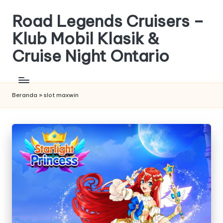
Road Legends Cruisers –
Skip
to
Klub Mobil Klasik &
content
Cruise Night Ontario
Klub
Mobil
Klasik
Beranda
»
slot maxwin