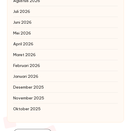
Agustus 2026
Juli 2026
Juni 2026
Mei 2026
April 2026
Maret 2026
Februari 2026
Januari 2026
Desember 2025
November 2025
Oktober 2025