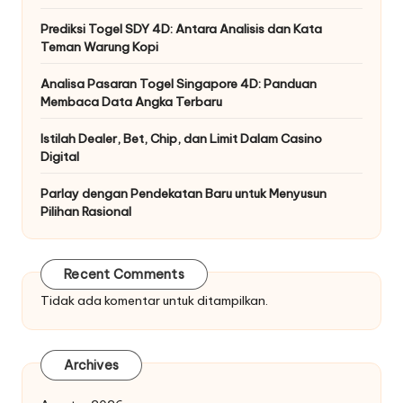
Prediksi Togel SDY 4D: Antara Analisis dan Kata
Teman Warung Kopi
Analisa Pasaran Togel Singapore 4D: Panduan
Membaca Data Angka Terbaru
Istilah Dealer, Bet, Chip, dan Limit Dalam Casino
Digital
Parlay dengan Pendekatan Baru untuk Menyusun
Pilihan Rasional
Recent Comments
Tidak ada komentar untuk ditampilkan.
Archives