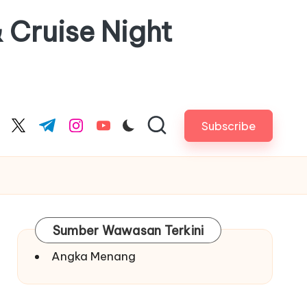
 Cruise Night
Subscribe
cebook.com
twitter.com
t.me
instagram.com
youtube.com
Sumber Wawasan Terkini
Angka Menang