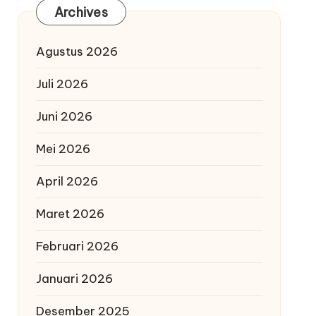
Archives
Agustus 2026
Juli 2026
Juni 2026
Mei 2026
April 2026
Maret 2026
Februari 2026
Januari 2026
Desember 2025