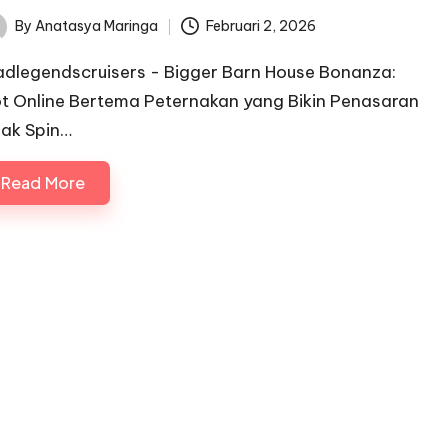
By
Anatasya Maringa
Februari 2, 2026
ted
adlegendscruisers - Bigger Barn House Bonanza:
ot Online Bertema Peternakan yang Bikin Penasaran
jak Spin…
Read More