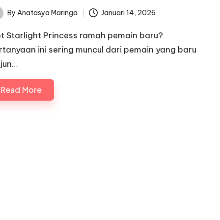
By
Anatasya Maringa
Januari 14, 2026
ted
ot Starlight Princess ramah pemain baru?
rtanyaan ini sering muncul dari pemain yang baru
rjun…
Read More