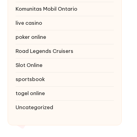
Komunitas Mobil Ontario
live casino
poker online
Road Legends Cruisers
Slot Online
sportsbook
togel online
Uncategorized