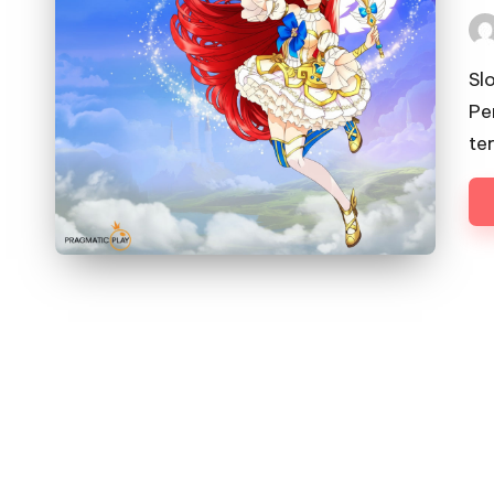
Pos
by
Sl
Pe
te