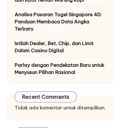
dan Kata Teman Warung Kopi
Analisa Pasaran Togel Singapore 4D:
Panduan Membaca Data Angka
Terbaru
Istilah Dealer, Bet, Chip, dan Limit
Dalam Casino Digital
Parlay dengan Pendekatan Baru untuk
Menyusun Pilihan Rasional
Recent Comments
Tidak ada komentar untuk ditampilkan.