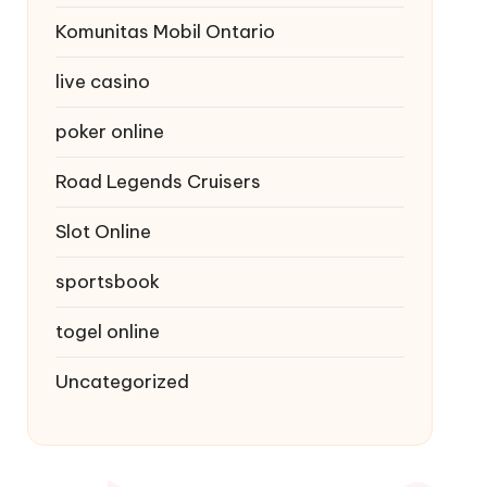
Komunitas Mobil Ontario
live casino
poker online
Road Legends Cruisers
Slot Online
sportsbook
togel online
Uncategorized