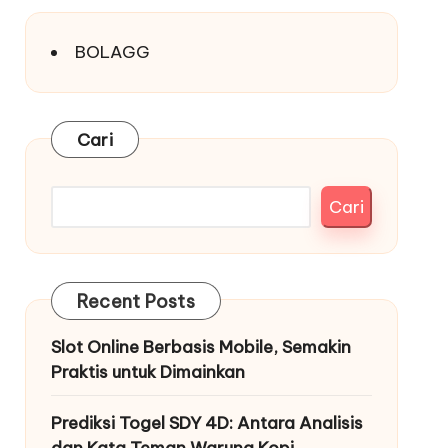
BOLAGG
Cari
Cari
Recent Posts
Slot Online Berbasis Mobile, Semakin
Praktis untuk Dimainkan
Prediksi Togel SDY 4D: Antara Analisis