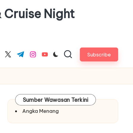
 Cruise Night
Subscribe
cebook.com
twitter.com
t.me
instagram.com
youtube.com
Sumber Wawasan Terkini
Angka Menang