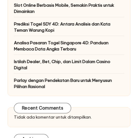
Slot Online Berbasis Mobile, Semakin Praktis untuk
Dimainkan
Prediksi Togel SDY 4D: Antara Analisis dan Kata
Teman Warung Kopi
Analisa Pasaran Togel Singapore 4D: Panduan
Membaca Data Angka Terbaru
Istilah Dealer, Bet, Chip, dan Limit Dalam Casino
Digital
Parlay dengan Pendekatan Baru untuk Menyusun
Pilihan Rasional
Recent Comments
Tidak ada komentar untuk ditampilkan.