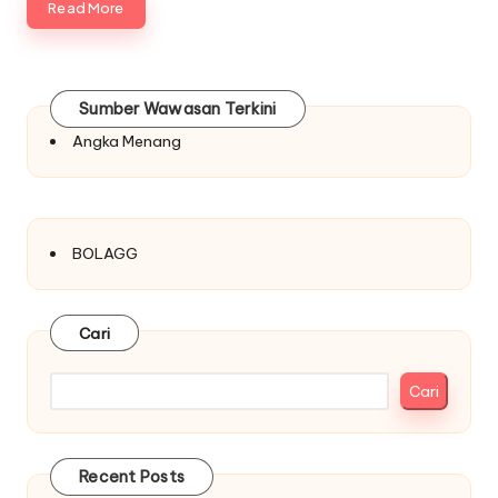
Read More
Sumber Wawasan Terkini
Angka Menang
BOLAGG
Cari
Cari
Recent Posts