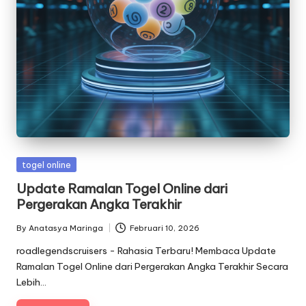
Posted
togel online
in
Update Ramalan Togel Online dari
Pergerakan Angka Terakhir
By
Anatasya Maringa
Februari 10, 2026
Posted
by
roadlegendscruisers - Rahasia Terbaru! Membaca Update
Ramalan Togel Online dari Pergerakan Angka Terakhir Secara
Lebih…