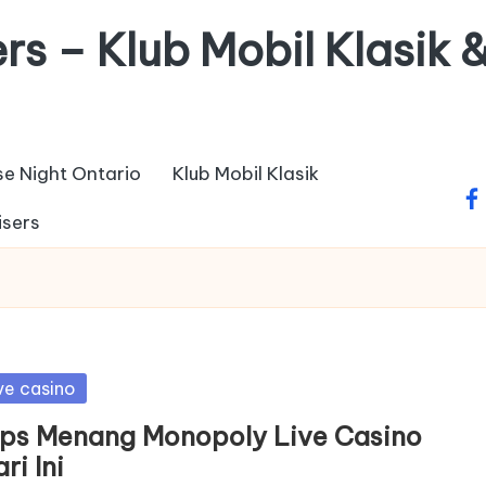
s – Klub Mobil Klasik &
se Night Ontario
Klub Mobil Klasik
fa
isers
sted
ive casino
ips Menang Monopoly Live Casino
ri Ini