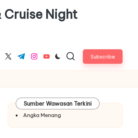
 Cruise Night
Subscribe
cebook.com
twitter.com
t.me
instagram.com
youtube.com
Sumber Wawasan Terkini
Angka Menang