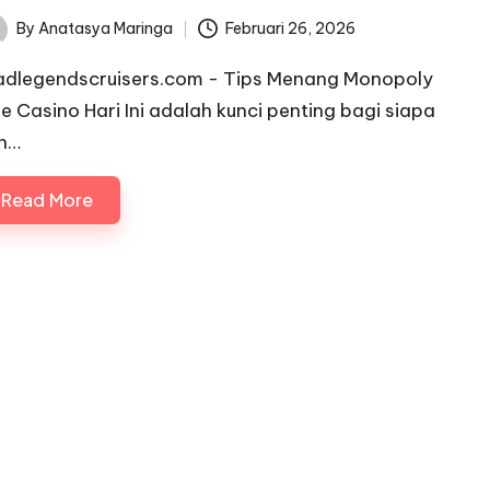
By
Anatasya Maringa
Februari 26, 2026
ted
adlegendscruisers.com - Tips Menang Monopoly
ve Casino Hari Ini adalah kunci penting bagi siapa
n…
Read More