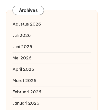
Archives
Agustus 2026
Juli 2026
Juni 2026
Mei 2026
April 2026
Maret 2026
Februari 2026
Januari 2026