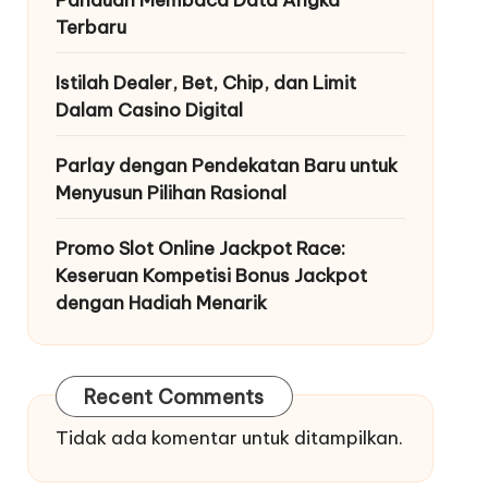
Panduan Membaca Data Angka
Terbaru
Istilah Dealer, Bet, Chip, dan Limit
Dalam Casino Digital
Parlay dengan Pendekatan Baru untuk
Menyusun Pilihan Rasional
Promo Slot Online Jackpot Race:
Keseruan Kompetisi Bonus Jackpot
dengan Hadiah Menarik
Recent Comments
Tidak ada komentar untuk ditampilkan.