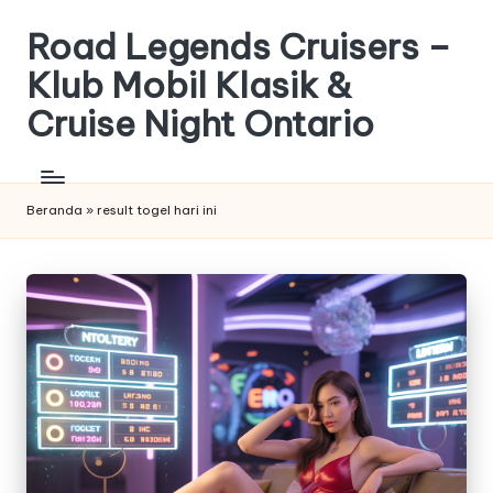
Road Legends Cruisers –
Skip
to
Klub Mobil Klasik &
content
Cruise Night Ontario
Klub
Mobil
Klasik
Beranda
»
result togel hari ini