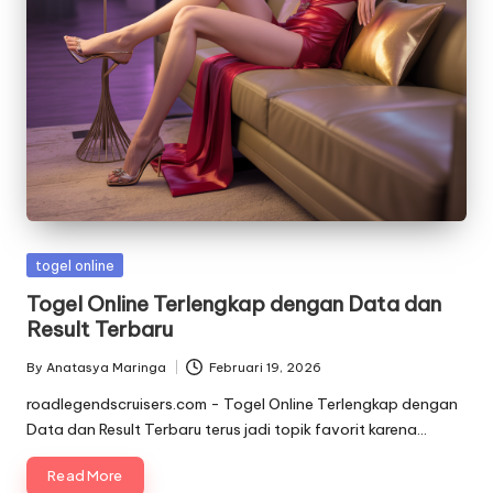
Posted
togel online
in
Togel Online Terlengkap dengan Data dan
Result Terbaru
By
Anatasya Maringa
Februari 19, 2026
Posted
by
roadlegendscruisers.com - Togel Online Terlengkap dengan
Data dan Result Terbaru terus jadi topik favorit karena…
Read More