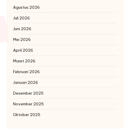
Agustus 2026
Juli 2026
Juni 2026
Mei 2026
April 2026
Maret 2026
Februari 2026
Januari 2026
Desember 2025
November 2025
Oktober 2025