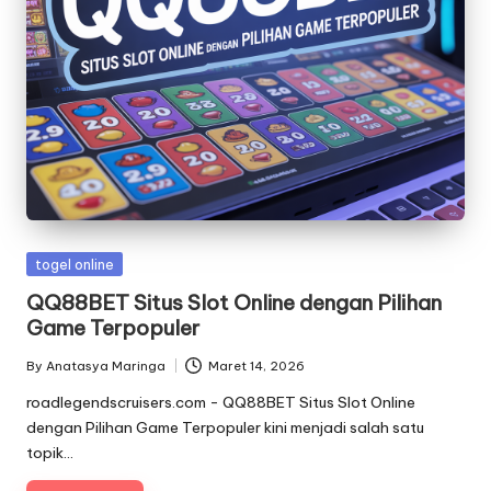
Posted
togel online
in
QQ88BET Situs Slot Online dengan Pilihan
Game Terpopuler
By
Anatasya Maringa
Maret 14, 2026
Posted
by
roadlegendscruisers.com - QQ88BET Situs Slot Online
dengan Pilihan Game Terpopuler kini menjadi salah satu
topik…