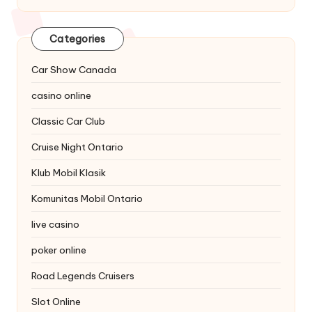
Categories
Car Show Canada
casino online
Classic Car Club
Cruise Night Ontario
Klub Mobil Klasik
Komunitas Mobil Ontario
live casino
poker online
Road Legends Cruisers
Slot Online