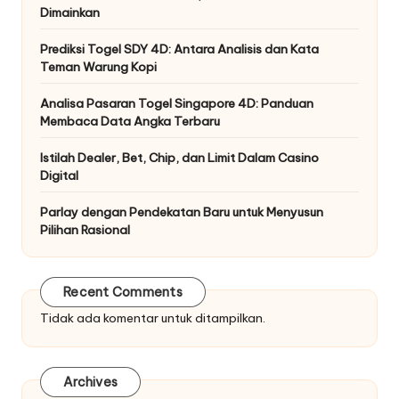
Dimainkan
Prediksi Togel SDY 4D: Antara Analisis dan Kata
Teman Warung Kopi
Analisa Pasaran Togel Singapore 4D: Panduan
Membaca Data Angka Terbaru
Istilah Dealer, Bet, Chip, dan Limit Dalam Casino
Digital
Parlay dengan Pendekatan Baru untuk Menyusun
Pilihan Rasional
Recent Comments
Tidak ada komentar untuk ditampilkan.
Archives