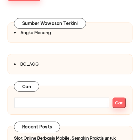
Sumber Wawasan Terkini
Angka Menang
BOLAGG
Cari
Cari
Recent Posts
Slot Online Berbasis Mobile, Semakin Praktis untuk