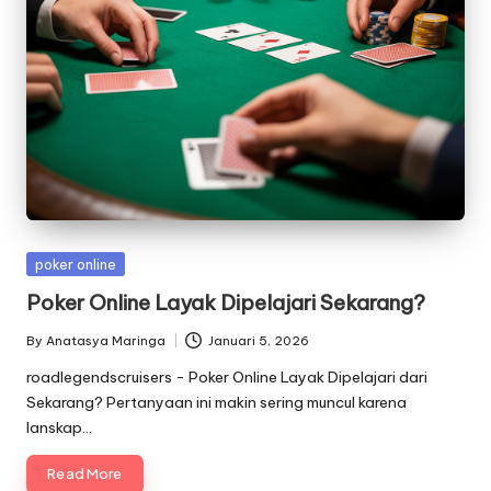
Posted
poker online
in
Poker Online Layak Dipelajari Sekarang?
By
Anatasya Maringa
Januari 5, 2026
Posted
by
roadlegendscruisers - Poker Online Layak Dipelajari dari
Sekarang? Pertanyaan ini makin sering muncul karena
lanskap…
Read More