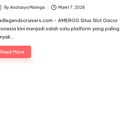
By
Anatasya Maringa
Maret 7, 2026
ted
adlegendscruisers.com - AMERGG Situs Slot Gacor
donesia kini menjadi salah satu platform yang paling
nyak…
Read More