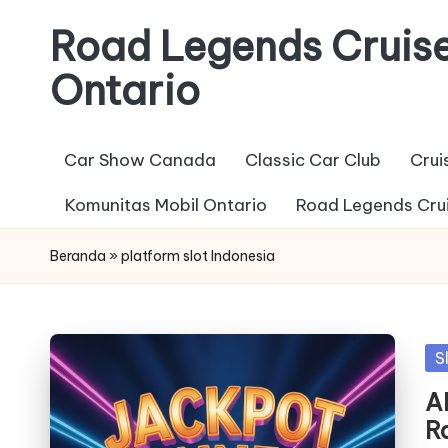
Road Legends Cruiser
Skip
Ontario
to
content
Klub
Mobil
Car Show Canada
Classic Car Club
Crui
Klasik
Komunitas Mobil Ontario
Road Legends Cru
Beranda
»
platform slot Indonesia
Po
S
in
A
R