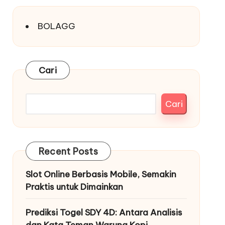
BOLAGG
Cari
Cari
Recent Posts
Slot Online Berbasis Mobile, Semakin
Praktis untuk Dimainkan
Prediksi Togel SDY 4D: Antara Analisis