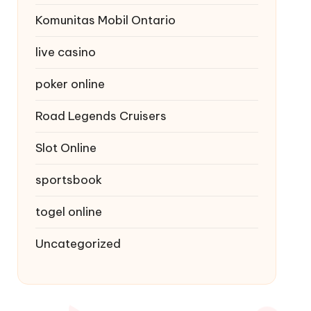
Komunitas Mobil Ontario
live casino
poker online
Road Legends Cruisers
Slot Online
sportsbook
togel online
Uncategorized