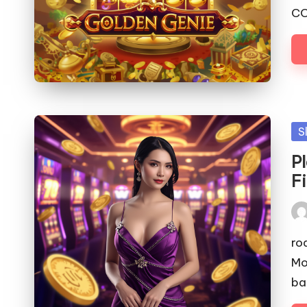
CO
Po
S
in
P
F
Pos
by
ro
Mo
ba