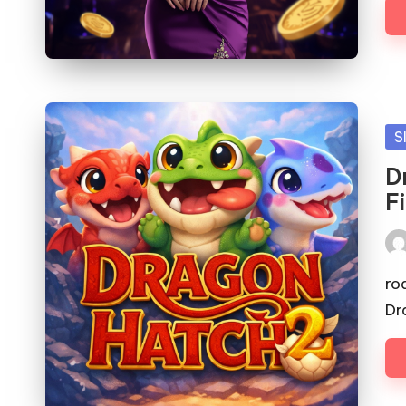
Po
S
in
D
F
Pos
by
ro
Dr