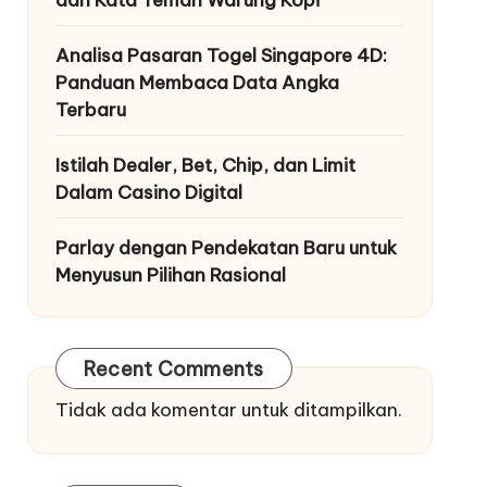
dan Kata Teman Warung Kopi
Analisa Pasaran Togel Singapore 4D:
Panduan Membaca Data Angka
Terbaru
Istilah Dealer, Bet, Chip, dan Limit
Dalam Casino Digital
Parlay dengan Pendekatan Baru untuk
Menyusun Pilihan Rasional
Recent Comments
Tidak ada komentar untuk ditampilkan.