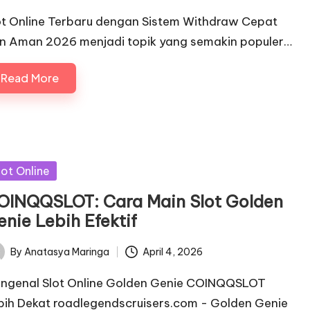
ot Online Terbaru dengan Sistem Withdraw Cepat
n Aman 2026 menjadi topik yang semakin populer…
Read More
sted
lot Online
OINQQSLOT: Cara Main Slot Golden
nie Lebih Efektif
By
Anatasya Maringa
April 4, 2026
ted
ngenal Slot Online Golden Genie COINQQSLOT
bih Dekat roadlegendscruisers.com - Golden Genie