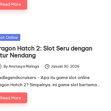
Read More
sted
lot Online
ragon Hatch 2: Slot Seru dengan
itur Nendang
By
Anatasya Maringa
Januari 30, 2026
ted
adlegendscruisers - Apa itu game slot online
agon Hatch 2? Simpelnya, ini game slot bertema…
Read More