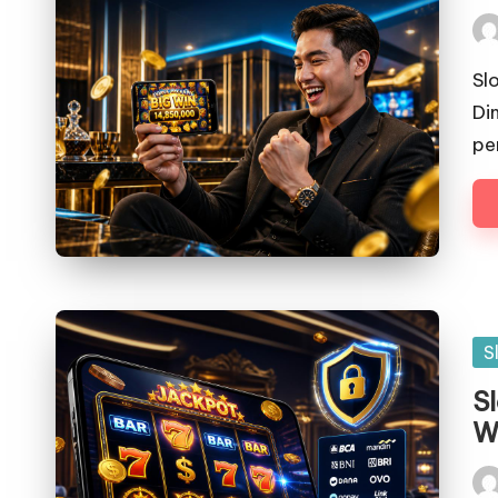
Pos
by
Sl
Di
pe
Po
S
in
S
W
Pos