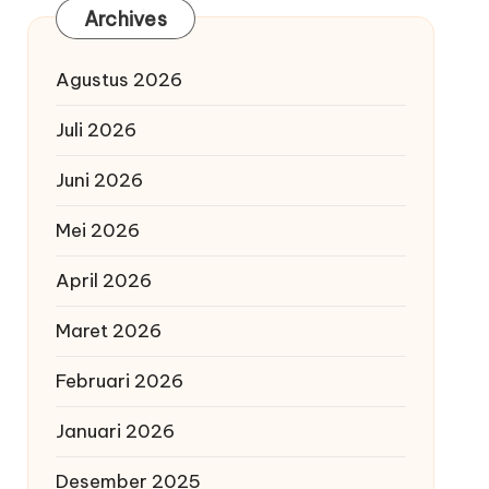
Archives
Agustus 2026
Juli 2026
Juni 2026
Mei 2026
April 2026
Maret 2026
Februari 2026
Januari 2026
Desember 2025