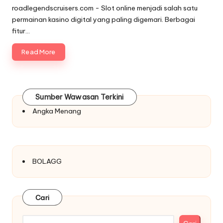
by
roadlegendscruisers.com - Slot online menjadi salah satu
permainan kasino digital yang paling digemari. Berbagai
fitur…
Read More
Sumber Wawasan Terkini
Angka Menang
BOLAGG
Cari