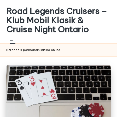
Road Legends Cruisers –
Skip
to
Klub Mobil Klasik &
content
Cruise Night Ontario
Klub
Mobil
Klasik
Beranda
»
permainan kasino online