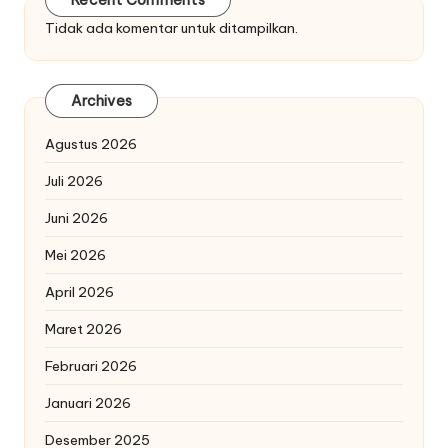
Tidak ada komentar untuk ditampilkan.
Archives
Agustus 2026
Juli 2026
Juni 2026
Mei 2026
April 2026
Maret 2026
Februari 2026
Januari 2026
Desember 2025