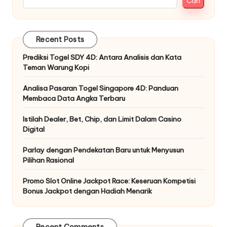
Cari
Recent Posts
Prediksi Togel SDY 4D: Antara Analisis dan Kata
Teman Warung Kopi
Analisa Pasaran Togel Singapore 4D: Panduan
Membaca Data Angka Terbaru
Istilah Dealer, Bet, Chip, dan Limit Dalam Casino
Digital
Parlay dengan Pendekatan Baru untuk Menyusun
Pilihan Rasional
Promo Slot Online Jackpot Race: Keseruan Kompetisi
Bonus Jackpot dengan Hadiah Menarik
Recent Comments