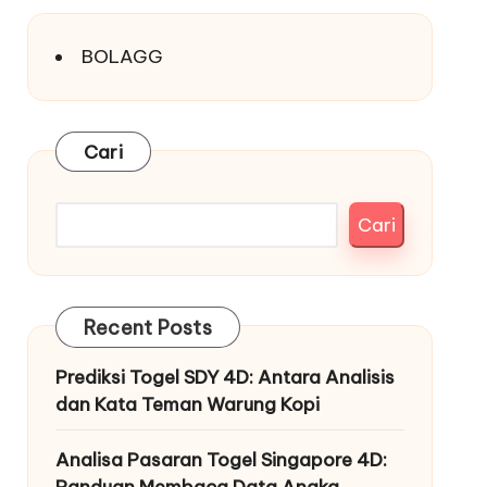
BOLAGG
Cari
Cari
Recent Posts
Prediksi Togel SDY 4D: Antara Analisis
dan Kata Teman Warung Kopi
Analisa Pasaran Togel Singapore 4D: