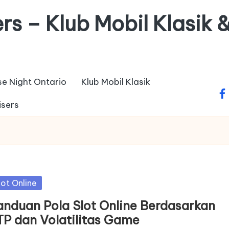
s – Klub Mobil Klasik &
se Night Ontario
Klub Mobil Klasik
fa
isers
sted
lot Online
anduan Pola Slot Online Berdasarkan
TP dan Volatilitas Game