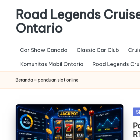
Road Legends Cruiser
Skip
Ontario
to
content
Klub
Mobil
Car Show Canada
Classic Car Club
Crui
Klasik
Komunitas Mobil Ontario
Road Legends Cru
Beranda
»
panduan slot online
Po
S
in
P
R