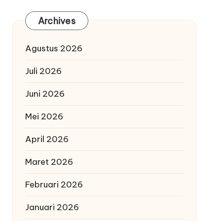
Archives
Agustus 2026
Juli 2026
Juni 2026
Mei 2026
April 2026
Maret 2026
Februari 2026
Januari 2026