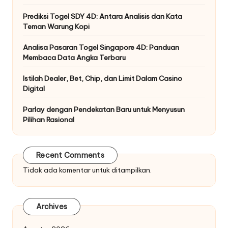
Prediksi Togel SDY 4D: Antara Analisis dan Kata
Teman Warung Kopi
Analisa Pasaran Togel Singapore 4D: Panduan
Membaca Data Angka Terbaru
Istilah Dealer, Bet, Chip, dan Limit Dalam Casino
Digital
Parlay dengan Pendekatan Baru untuk Menyusun
Pilihan Rasional
Recent Comments
Tidak ada komentar untuk ditampilkan.
Archives