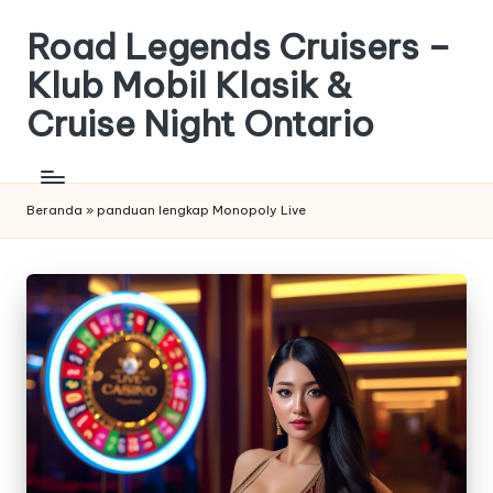
Road Legends Cruisers –
Skip
to
Klub Mobil Klasik &
content
Cruise Night Ontario
Klub
Mobil
Klasik
Beranda
»
panduan lengkap Monopoly Live