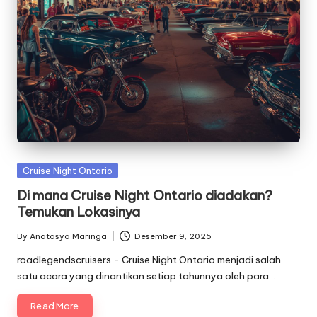
Posted
Cruise Night Ontario
in
Di mana Cruise Night Ontario diadakan?
Temukan Lokasinya
By
Anatasya Maringa
Desember 9, 2025
Posted
by
roadlegendscruisers - Cruise Night Ontario menjadi salah
satu acara yang dinantikan setiap tahunnya oleh para…
Read More