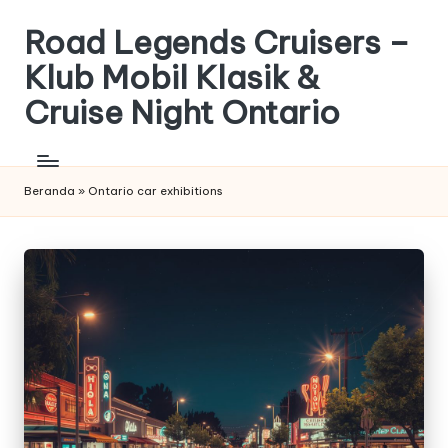
Road Legends Cruisers –
Skip
to
Klub Mobil Klasik &
content
Cruise Night Ontario
Klub
Mobil
Klasik
Beranda
»
Ontario car exhibitions