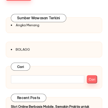
Sumber Wawasan Terkini
Angka Menang
BOLAGG
Cari
Cari
Recent Posts
Slot Online Berbasis Mobile, Semakin Praktis untuk