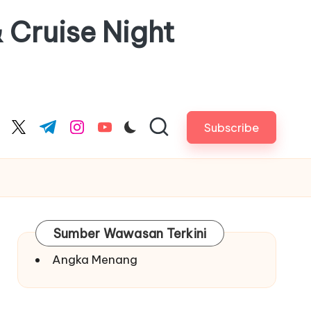
 Cruise Night
Subscribe
cebook.com
twitter.com
t.me
instagram.com
youtube.com
Sumber Wawasan Terkini
Angka Menang