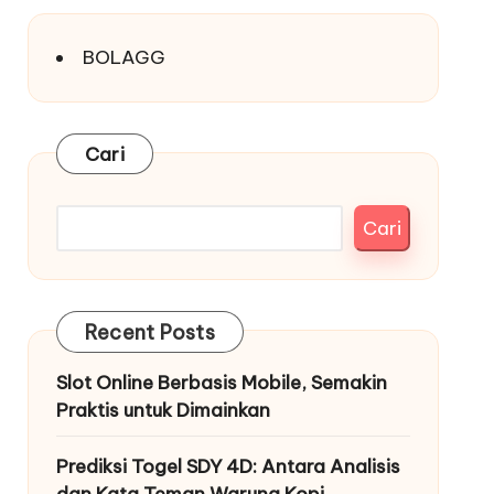
BOLAGG
Cari
Cari
Recent Posts
Slot Online Berbasis Mobile, Semakin
Praktis untuk Dimainkan
Prediksi Togel SDY 4D: Antara Analisis