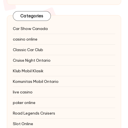
Categories
Car Show Canada
casino online
Classic Car Club
Cruise Night Ontario
Klub Mobil Klasik
Komunitas Mobil Ontario
live casino
poker online
Road Legends Cruisers
Slot Online