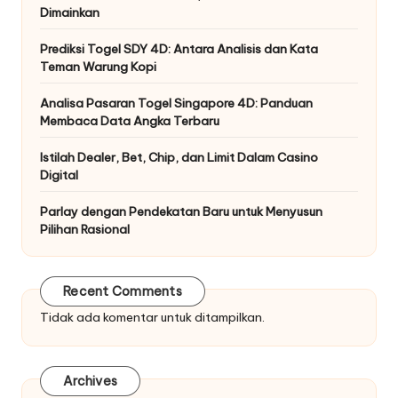
Dimainkan
Prediksi Togel SDY 4D: Antara Analisis dan Kata
Teman Warung Kopi
Analisa Pasaran Togel Singapore 4D: Panduan
Membaca Data Angka Terbaru
Istilah Dealer, Bet, Chip, dan Limit Dalam Casino
Digital
Parlay dengan Pendekatan Baru untuk Menyusun
Pilihan Rasional
Recent Comments
Tidak ada komentar untuk ditampilkan.
Archives