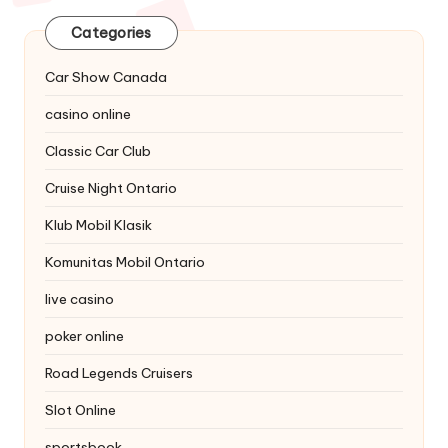
Categories
Car Show Canada
casino online
Classic Car Club
Cruise Night Ontario
Klub Mobil Klasik
Komunitas Mobil Ontario
live casino
poker online
Road Legends Cruisers
Slot Online
sportsbook