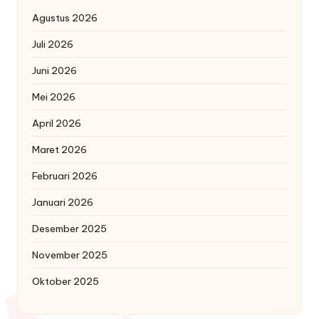
Agustus 2026
Juli 2026
Juni 2026
Mei 2026
April 2026
Maret 2026
Februari 2026
Januari 2026
Desember 2025
November 2025
Oktober 2025