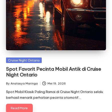
Posted
Cruise Night Ontario
in
Spot Favorit Pecinta Mobil Antik di Cruise
Night Ontario
By
Anatasya Maringa
Mei 19, 2026
Posted
by
Spot Mobil Klasik Paling Ramai di Cruise Night Ontario selalu
berhasil menarik perhatian pecinta otomotif…
Read More