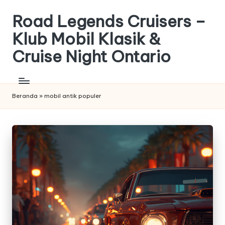
Road Legends Cruisers –
Skip
to
Klub Mobil Klasik &
content
Cruise Night Ontario
Klub
Mobil
Klasik
Beranda
»
mobil antik populer