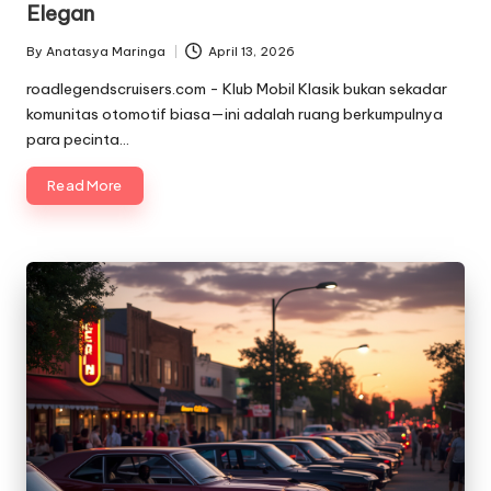
Elegan
By
Anatasya Maringa
April 13, 2026
Posted
by
roadlegendscruisers.com - Klub Mobil Klasik bukan sekadar
komunitas otomotif biasa—ini adalah ruang berkumpulnya
para pecinta…
Read More