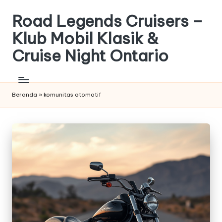
Road Legends Cruisers –
Skip
to
Klub Mobil Klasik &
content
Cruise Night Ontario
Klub
Mobil
Klasik
Beranda
»
komunitas otomotif