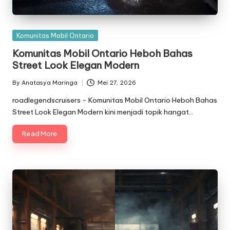
Posted
Komunitas Mobil Ontario
in
Komunitas Mobil Ontario Heboh Bahas
Street Look Elegan Modern
By
Anatasya Maringa
Mei 27, 2026
Posted
by
roadlegendscruisers - Komunitas Mobil Ontario Heboh Bahas
Street Look Elegan Modern kini menjadi topik hangat…
Read More