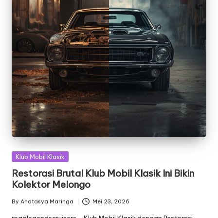
Posted
Klub Mobil Klasik
in
Restorasi Brutal Klub Mobil Klasik Ini Bikin
Kolektor Melongo
By
Anatasya Maringa
Mei 23, 2026
Posted
by