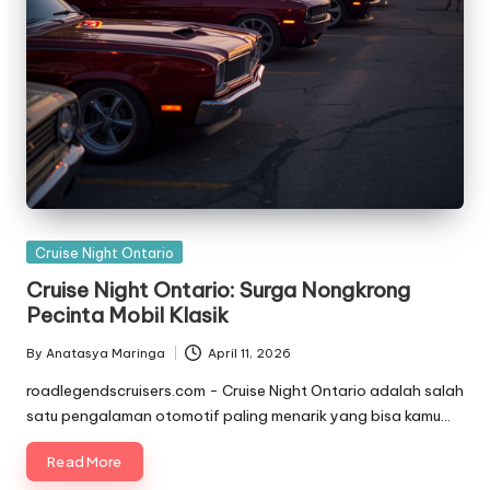
Posted
Cruise Night Ontario
in
Cruise Night Ontario: Surga Nongkrong
Pecinta Mobil Klasik
By
Anatasya Maringa
April 11, 2026
Posted
by
roadlegendscruisers.com - Cruise Night Ontario adalah salah
satu pengalaman otomotif paling menarik yang bisa kamu…
Read More