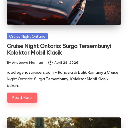
Posted
Cruise Night Ontario
in
Cruise Night Ontario: Surga Tersembunyi
Kolektor Mobil Klasik
By
Anatasya Maringa
April 28, 2026
Posted
by
roadlegendscruisers.com - Rahasia di Balik Ramainya Cruise
Night Ontario: Surga Tersembunyi Kolektor Mobil Klasik
bukan…
Read More