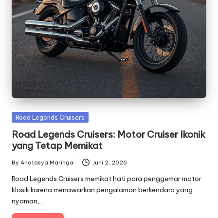
Posted
Road Legends Cruisers
in
Road Legends Cruisers: Motor Cruiser Ikonik
yang Tetap Memikat
By
Anatasya Maringa
Juni 2, 2026
Posted
by
Road Legends Cruisers memikat hati para penggemar motor
klasik karena menawarkan pengalaman berkendara yang
nyaman,…