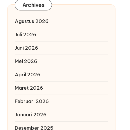
Archives
Agustus 2026
Juli 2026
Juni 2026
Mei 2026
April 2026
Maret 2026
Februari 2026
Januari 2026
Desember 2025