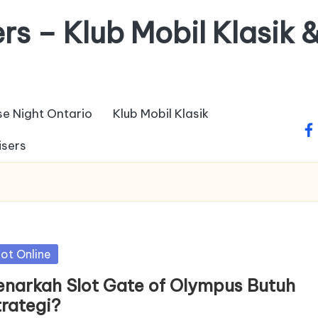
s – Klub Mobil Klasik &
se Night Ontario
Klub Mobil Klasik
fa
isers
sted
lot Online
enarkah Slot Gate of Olympus Butuh
trategi?