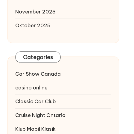
November 2025
Oktober 2025
Categories
Car Show Canada
casino online
Classic Car Club
Cruise Night Ontario
Klub Mobil Klasik