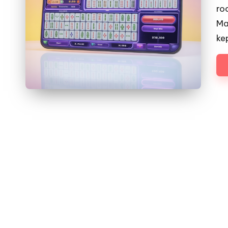
by
ro
Ma
ke