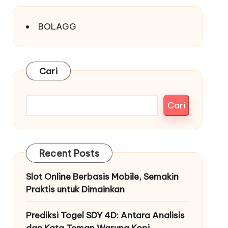
BOLAGG
Cari
Cari
Recent Posts
Slot Online Berbasis Mobile, Semakin
Praktis untuk Dimainkan
Prediksi Togel SDY 4D: Antara Analisis