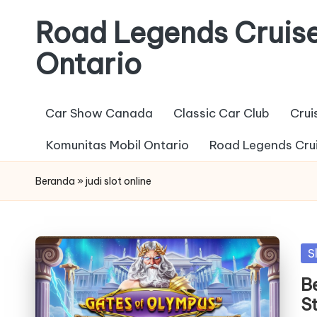
Road Legends Cruiser
Skip
Ontario
to
content
Klub
Mobil
Car Show Canada
Classic Car Club
Crui
Klasik
Komunitas Mobil Ontario
Road Legends Cru
Beranda
»
judi slot online
Po
S
in
B
S