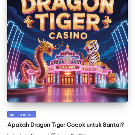
Posted
casino online
in
Apakah Dragon Tiger Cocok untuk Santai?