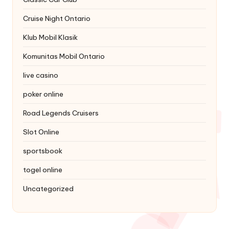
Cruise Night Ontario
Klub Mobil Klasik
Komunitas Mobil Ontario
live casino
poker online
Road Legends Cruisers
Slot Online
sportsbook
togel online
Uncategorized